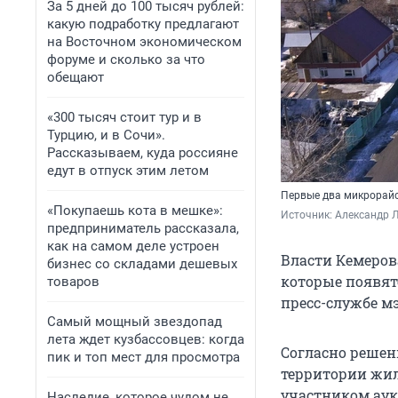
За 5 дней до 100 тысяч рублей:
какую подработку предлагают
на Восточном экономическом
форуме и сколько за что
обещают
«300 тысяч стоит тур и в
Турцию, и в Сочи».
Рассказываем, куда россияне
едут в отпуск этим летом
Первые два микрорайо
«Покупаешь кота в мешке»:
Источник: 
Александр Л
предприниматель рассказала,
как на самом деле устроен
Власти Кемеров
бизнес со складами дешевых
которые появят
товаров
пресс-службе м
Самый мощный звездопад
лета ждет кузбассовцев: когда
Согласно решен
пик и топ мест для просмотра
территории жил
участником ау
Наследие, которое чудом не