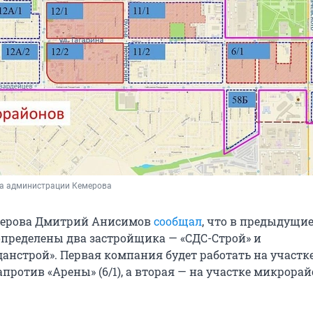
ба администрации Кемерова
емерова Дмитрий Анисимов
сообщал
, что в предыдущи
пределены два застройщика — «СДС-Строй» и
анстрой». Первая компания будет работать на участк
ротив «Арены» (6/1), а вторая — на участке микрорайо