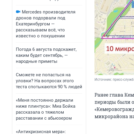
Mercedes производителя
дронов подорвали под
Екатеринбургом —
рассказываем всё, что
известно о покушении
Погода 6 августа подскажет,
каким будет сентябрь, —
народные приметы
Сможете не попасться на
Источник: 
пресс-служ
уловки? На вопросах этого
теста спотыкаются 90 % людей
Ранее глава К
«Меня постоянно держали
периоды были о
ниже плинтуса»: Миа Бойка
«Кемеровогражд
рассказала о тяжелом
микрорайона нап
расставании с абьюзером
«Антикризисная мера»: