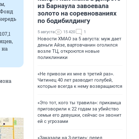
м,
из Барнаула завоевала
«Фонд
золото на соревнованиях
чередь
по бодибилдингу
5 августа
15 420
1
07,1
Новости ХМАО за 5 августа: муж дает
яцев,
деньги Айзе, вартовчанин оголился
 на
возле ТЦ, откроются новые
поликлиники
«Не привози их мне в третий раз».
Читинец 40 лет разводит голубей,
циона
которые всегда к нему возвращаются
«Это тот, кого ты травила»: прикамца
приговорили к 22 годам за убийство
семьи его девушки, сейчас он звонит
ей с угрозами
«Заказали на 3-летие»: перед