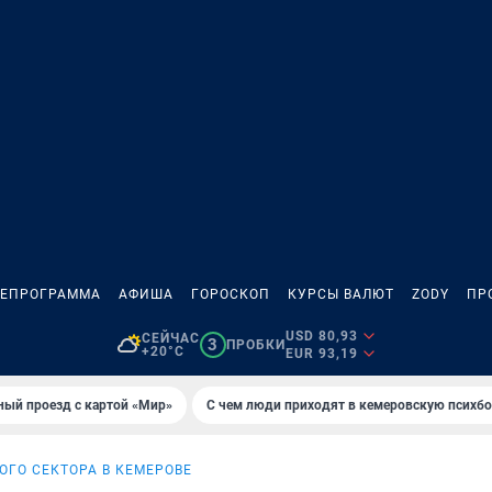
ЛЕПРОГРАММА
АФИША
ГОРОСКОП
КУРСЫ ВАЛЮТ
ZODY
ПР
USD 80,93
СЕЙЧАС
3
ПРОБКИ
+20°C
EUR 93,19
ный проезд с картой «Мир»
С чем люди приходят в кемеровскую психб
ОГО СЕКТОРА В КЕМЕРОВЕ