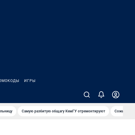
ОМОКОДЫ
ИГРЫ
ольницу
Самую разбитую общагу КемГУ отремонтируют
Сожительни