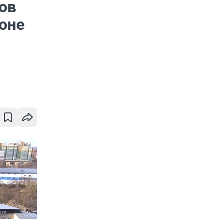
ов
зоне