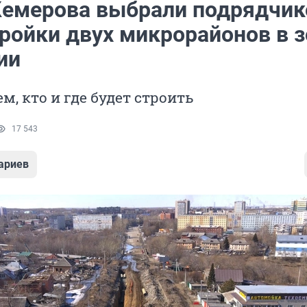
Кемерова выбрали подрядчик
тройки двух микрорайонов в 
ии
м, кто и где будет строить
17 543
ариев