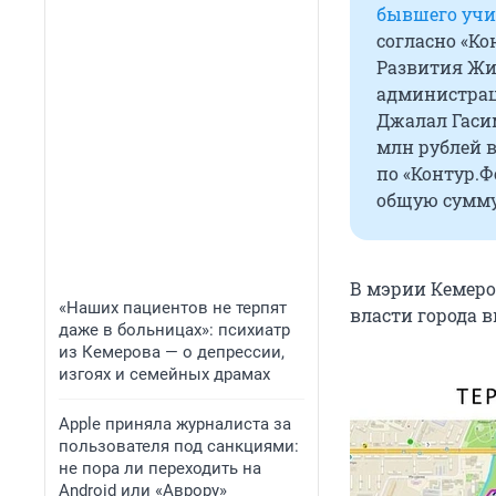
бывшего учи
согласно «Ко
Развития Жил
администрац
Джалал Гасим
млн рублей в
по «Контур.Ф
общую сумму 
В мэрии Кемеро
«Наших пациентов не терпят
власти города 
даже в больницах»: психиатр
из Кемерова — о депрессии,
изгоях и семейных драмах
Apple приняла журналиста за
пользователя под санкциями:
не пора ли переходить на
Android или «Аврору»