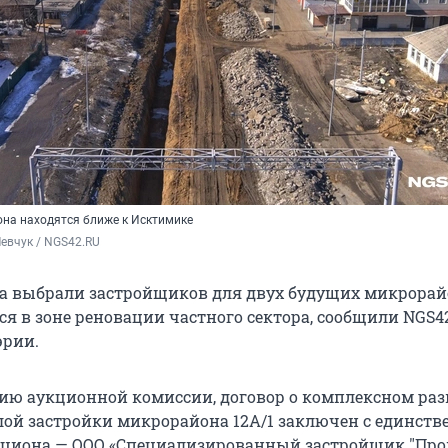
на находятся ближе к Исктимике
евчук / NGS42.RU
а выбрали застройщиков для двух будущих микрорай
ся в зоне реновации частного сектора, сообщили NGS4
эрии.
ию аукционной комиссии, договор о комплексном ра
ой застройки микрорайона 12А/1 заключен с единст
кциона — ООО «Специализированный застройщик "Про