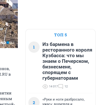
ТОП 5
Из бармена в
1
ресторанного короля
Кузбасса: что мы
знаем о Печерском,
бизнесмене,
онов,
спорящем с
2.RU в
губернаторами
14 017
12
звитии
венным
«Руки и ноги разбросало,
2
мстрой-
ужас»: водителя и