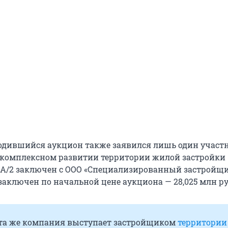
одившийся аукцион также заявился лишь один участн
о комплексном развитии территории жилой застройки
А/2 заключен с ООО «Специализированный застройщ
заключен по начальной цене аукциона — 28,025 млн ру
та же компания выступает застройщиком
территории