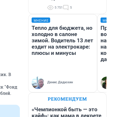
5 751
5
МНЕНИЕ
МНЕНИ
Тепло для бюджета, но
Прода
холодно в салоне
возьм
зимой. Водитель 13 лет
нам г
ездит на электрокаре:
налог
плюсы и минусы
косне
даже 
ик. В
Денис Дедюхин
ик "Фонд
блей.
РЕКОМЕНДУЕМ
«Чемпионкой быть — это
кайф»: как мама в декрете