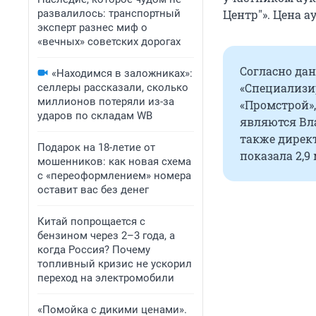
развалилось: транспортный
Центр"». Цена а
эксперт разнес миф о
«вечных» советских дорогах
Согласно да
«Находимся в заложниках»:
«Специализи
селлеры рассказали, сколько
миллионов потеряли из-за
«Промстрой»
ударов по складам WB
являются Вл
также директ
Подарок на 18-летие от
показала 2,9
мошенников: как новая схема
с «переоформлением» номера
оставит вас без денег
Китай попрощается с
бензином через 2–3 года, а
когда Россия? Почему
топливный кризис не ускорил
переход на электромобили
«Помойка с дикими ценами».