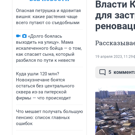
Власти 
Опасная петрушка и ядовитая
для зас
вишня: какие растения чаще
всего путают со съедобными
реновац
«Долго боялась
Рассказывае
выходить на улицу». Мама
искалеченного бойца — о том,
как спасает сына, который
19 апреля 2023, 11:29
разбился по пути к невесте
5
коммент
Куда ушли 120 млн?
Новокузнечане боятся
остаться без центрального
сквера из-за питерской
фирмы — что происходит
Что мешает получать большую
пенсию: список главных
ошибок