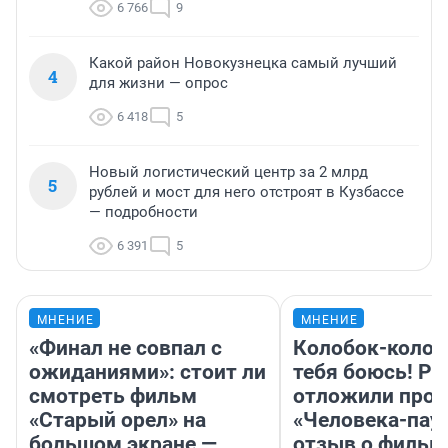
6 766
9
Какой район Новокузнецка самый лучший
4
для жизни — опрос
6 418
5
Новый логистический центр за 2 млрд
5
рублей и мост для него отстроят в Кузбассе
— подробности
6 391
5
МНЕНИЕ
МНЕНИЕ
«Финал не совпал с
Колобок-колобо
ожиданиями»: стоит ли
тебя боюсь! Ра
смотреть фильм
отложили прок
«Старый орел» на
«Человека-пау
большом экране —
отзыв о фильм