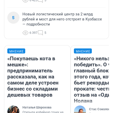
6 425
5
Новый логистический центр за 2 млрд
5
рублей и мост для него отстроят в Кузбассе
— подробности
6 397
5
МНЕНИЕ
МНЕНИЕ
«Покупаешь кота в
«Никого нельз
мешке»:
победить». О ч
предприниматель
главный блокб
рассказала, как на
этого года, ко
самом деле устроен
бьет рекорды 
бизнес со складами
прокате: честн
дешевых товаров
отзыв на «Оди
Нолана
Наталья Шорохова
Стас Соколов
Открыла кофейную точку на