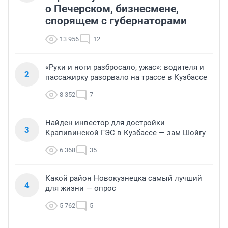
о Печерском, бизнесмене,
спорящем с губернаторами
13 956
12
«Руки и ноги разбросало, ужас»: водителя и
2
пассажирку разорвало на трассе в Кузбассе
8 352
7
Найден инвестор для достройки
3
Крапивинской ГЭС в Кузбассе — зам Шойгу
6 368
35
Какой район Новокузнецка самый лучший
4
для жизни — опрос
5 762
5