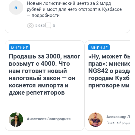
Новый логистический центр за 2 млрд
5
рублей и мост для него отстроят в Кузбассе
— подробности
5 685
5
МНЕНИЕ
МНЕНИЕ
Продашь за 3000, налог
«Ну, может быть
возьмут с 4000. Что
прав»: мнение 
нам готовит новый
NGS42 о раздач
налоговый закон — он
городам Кузбас
коснется импорта и
приговоре мин
даже репетиторов
Александр Лев
Анастасия Завгородняя
Главный редакт