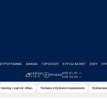
ЛЕПРОГРАММА
АФИША
ГОРОСКОП
КУРСЫ ВАЛЮТ
ZODY
ПР
USD 81,41
СЕЙЧАС
0
ПРОБКИ
+16°C
EUR 94,06
 проезд с картой «Мир»
Топливо в Кузбассе подешевело
Кузбасски