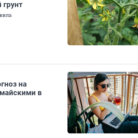
 грунт
авила
огноз на
 майскими в