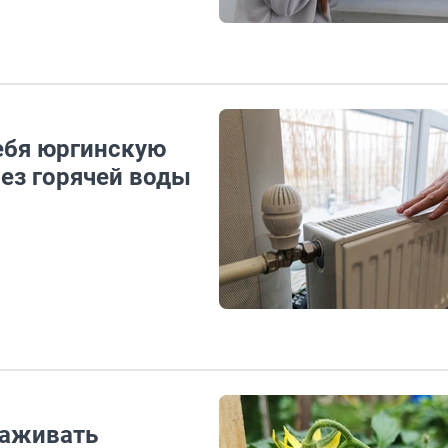
себя юргинскую
без горячей воды
саживать