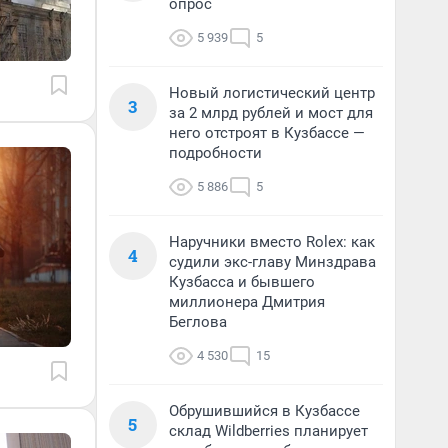
опрос
5 939
5
Новый логистический центр
3
за 2 млрд рублей и мост для
него отстроят в Кузбассе —
подробности
5 886
5
Наручники вместо Rolex: как
4
судили экс-главу Минздрава
Кузбасса и бывшего
миллионера Дмитрия
Беглова
4 530
15
Обрушившийся в Кузбассе
5
склад Wildberries планирует