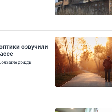
ноптики озвучили
бассе
ебольшие дожди