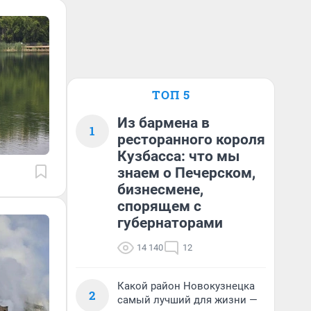
ТОП 5
Из бармена в
1
ресторанного короля
Кузбасса: что мы
знаем о Печерском,
бизнесмене,
спорящем с
губернаторами
14 140
12
Какой район Новокузнецка
2
самый лучший для жизни —