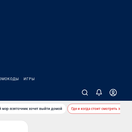
ОМОКОДЫ
ИГРЫ
й мэр-взяточник хочет выйти домой
Где и когда стоит смотреть звездоп