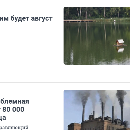
им будет август
облемная
 80 000
ца
управляющий