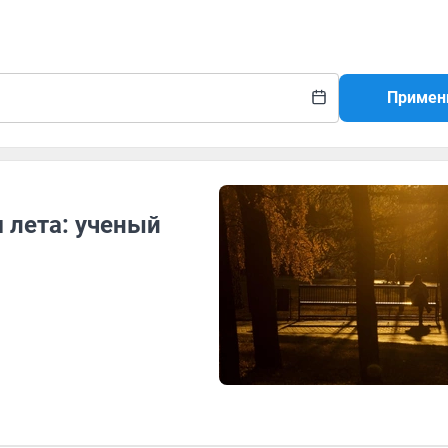
Примен
 лета: ученый
р