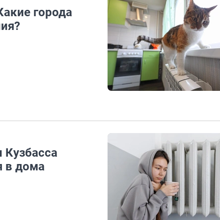
 Какие города
ния?
и Кузбасса
я в дома