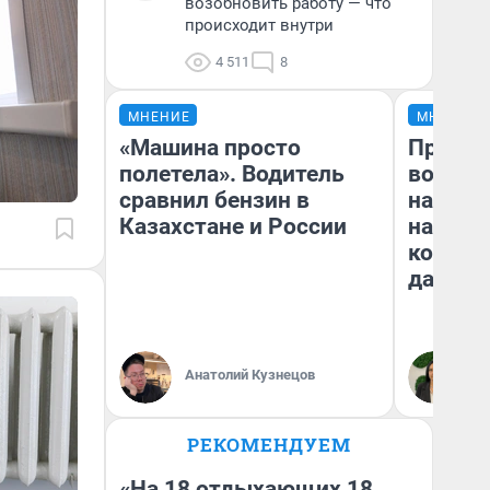
возобновить работу — что
происходит внутри
4 511
8
МНЕНИЕ
МНЕНИЕ
«Машина просто
Продаш
полетела». Водитель
возьмут
сравнил бензин в
нам го
Казахстане и России
налого
коснет
даже р
Анатолий Кузнецов
Ан
РЕКОМЕНДУЕМ
«На 18 отдыхающих 18