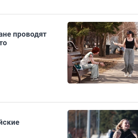
ане проводят
то
йские