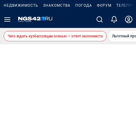
НЕДВИЖИМОСТЬ
ЗНАКОМСТВА
ПОГОДА
ФОРУМ
ТЕЛЕПРО
Чего ждать кузбассовцам осенью — ответ экономиста
Льготный про