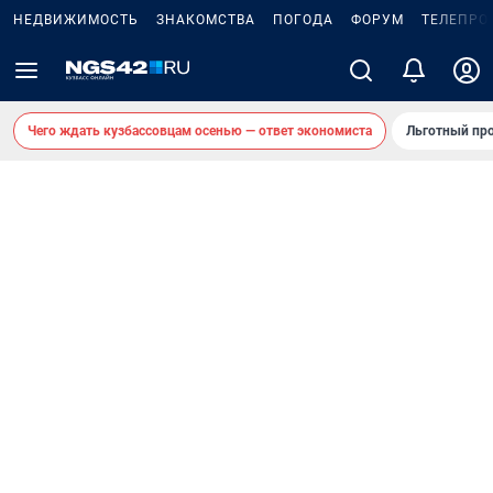
НЕДВИЖИМОСТЬ
ЗНАКОМСТВА
ПОГОДА
ФОРУМ
ТЕЛЕПРО
Чего ждать кузбассовцам осенью — ответ экономиста
Льготный про