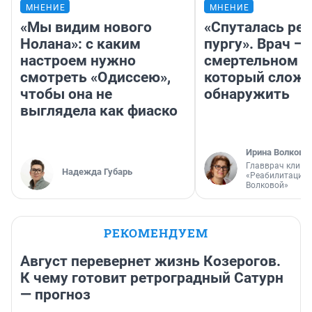
МНЕНИЕ
МНЕНИЕ
«Мы видим нового
«Спуталась реч
Нолана»: с каким
пургу». Врач — 
настроем нужно
смертельном д
смотреть «Одиссею»,
который слож
чтобы она не
обнаружить
выглядела как фиаско
Ирина Волкова
Главврач клини
Надежда Губарь
«Реабилитация 
Волковой»
РЕКОМЕНДУЕМ
Август перевернет жизнь Козерогов.
К чему готовит ретроградный Сатурн
— прогноз