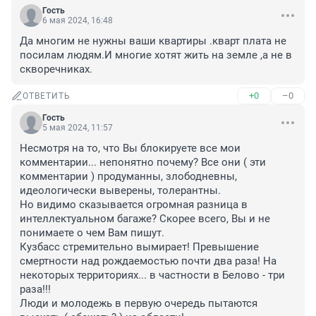
Гость
6 мая 2024, 16:48
Да многим не нужны ваши квартиры .кварт плата не 
посилам людям.И многие хотят жить на земле ,а не в 
скворечниках.
+0
–0
ОТВЕТИТЬ
Гость
5 мая 2024, 11:57
Несмотря на то, что Вы блокируете все мои 
комментарии... непонятно почему? Все они ( эти 
комментарии ) продуманны, злободневны, 
идеологически выверены, толерантны.

Но видимо сказывается огромная разница в 
интеллектуальном багаже? Скорее всего, Вы и не 
понимаете о чем Вам пишут.

Кузбасс стремительно вымирает! Превышение 
смертности над рождаемостью почти два раза! На 
некоторых территориях... в частности в Белово - три 
раза!!!

Люди и молодежь в первую очередь пытаются 