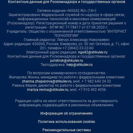
Контактные данные для Роскомнадзора и государственных органов
Сетевое издание «NGS42.RU» (18+)
Зарегистрировано Федеральной службой по надзору в сфере связи,
информационных технологий и массовых коммуникаций
(Роскомнадзор). Регистрационный номер и дата принятия решения о
регистрации - ЭЛ № ФС 77-78817 от 07.08.2020 г.
Учредитель: Общество с ограниченной ответственностью "ИНТЕРНЕТ
ТЕХНОЛОГИИ"
Главный редактор: Левчук Александр Николаевич
Адрес редакции: 650000, Россия, Кемерово, ул. 50 лет Октября, д. 11, офис
201, телефон +7 (3842) 23-22-60
Электронный адрес редакции:
ngs42@shkulev.ru
Контактные данные для Роскомнадзора и государственных органов:
juristnsk@shkulev.ru
Техподдержка:
help@shkulev.ru
По вопросам коммерческого сотрудничества:
Жапарова Жанна, менеджер по работе с федеральными клиентами
zhanna.zhaparova@shkulev.ru
, моб. + 7 982 640 34 32
Ревина Мария, директор по работе с федеральными клиентами
mariya.revina@shkulev.ru
, моб. +7 910 402 4056
Редакция сайта не несет ответственности за достоверность
информации, содержащейся в рекламных объявлениях.
Информация об ограничениях
Политика использования cookies
Рекомендательные системы