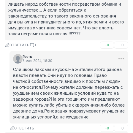
лишать народ собственности посредством обмана и 
жульничество... А если обратиться к 
законодательству, то такого законного основания 
для выкупа и принудительного из, ятия земли и всего 
имущества у частника совсем нет. Что же власть 
такая неграмотная и наглая !!!????
+0
–0
ОТВЕТИТЬ
1
Гость
6 мая 2024, 18:30
Слишком лакомый кусок.На жителей этого района 
власти плевать.Они идут по головам.Право 
частной собственности,видимо к простым людям 
не относится.Почему жители должны переезжать с 
ухудшением своих жилищных условий куда то на 
задворки города?На эти гроши,что им предлагают 
можно купить либо убитые скворечники,либо более 
древние дома.Реновация подразумевает улучшение 
жилищных условий,а не ухудшение.
+0
–0
ОТВЕТИТЬ