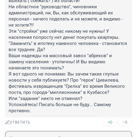
выехать ( сбежать? ) из области!

Ни областное "руководство", чиновники 
администраций, ни, Вы, как обслуживающий их 
персонал - ничего поделать и не можете, и видимо - 
не хотите?!!

Эти "стройки" уже сейчас никому не нужны! У 
населения попросту нет денег покупать квартиры. 
"Заманить" в ипотеку наивного человека - становится 
все труднее. Да?

Ваши надежды на массовый завоз "абреков" и 
замену населения - утопичны! И Вы видимо 
начинаете это понимать?

Я вот одного не понимаю: Вы зачем такие глупые 
новости у себя публикуете? Про "героя" Цивилева, 
фестиваль извращенцев "Грелка" во время Великого 
поста, про города-"миллионники" в Кузбассе?

Или "задание" никто не отменял?

Успокойтесь! Писать больше не буду... Самому 
противно.
+0
–0
ОТВЕТИТЬ