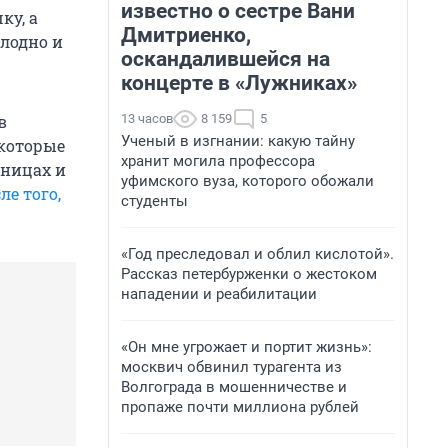
известно о сестре Вани
ку, а
Дмитриенко,
олодно и
оскандалившейся на
концерте в «Лужниках»
13 часов
8 159
5
в
Ученый в изгнании: какую тайну
 которые
хранит могила профессора
ьницах и
уфимского вуза, которого обожали
ле того,
студенты
«Год преследовал и облил кислотой».
Рассказ петербурженки о жестоком
нападении и реабилитации
«Он мне угрожает и портит жизнь»:
москвич обвинил турагента из
Волгограда в мошенничестве и
пропаже почти миллиона рублей