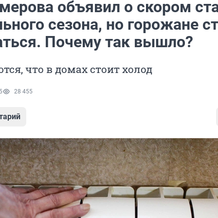
емерова объявил о скором ст
ьного сезона, но горожане с
ться. Почему так вышло?
ся, что в домах стоит холод
5
28 455
тарий