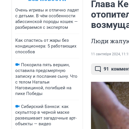
Глава К
Очень игривы и отлично ладят
отопител
с детьми. В чём особенности
абиссинской породы кошек —
возмуща
разбираемся с экспертом
Люди жалуют
Как спастись от жары без
кондиционера: 5 работающих
способов
11 сентября 2024, 11:1
Покорила пять вершин,
91
коммен
оставила предсмертную
записку и послание сыну. Что
с телом Натальи
Наговициной, погибшей на
пике Победы
Сибирский Бэнкси: как
скульптор в черной маске
развешивает загадочные арт-
объекты — видео