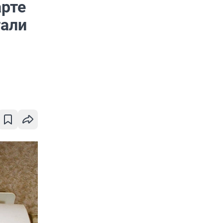
арте
тали