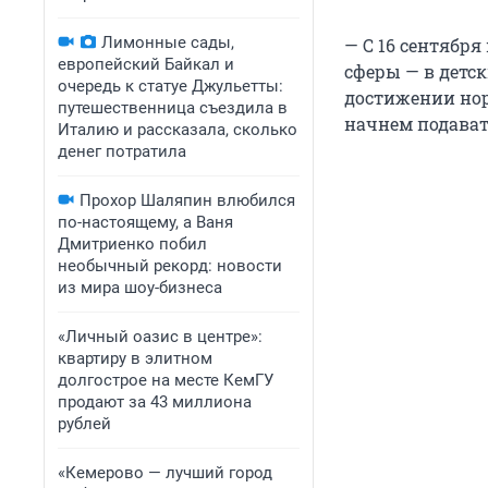
Лимонные сады,
— С 16 сентябр
европейский Байкал и
сферы — в детск
очередь к статуе Джульетты:
достижении нор
путешественница съездила в
начнем подават
Италию и рассказала, сколько
денег потратила
Прохор Шаляпин влюбился
по-настоящему, а Ваня
Дмитриенко побил
необычный рекорд: новости
из мира шоу-бизнеса
«Личный оазис в центре»:
квартиру в элитном
долгострое на месте КемГУ
продают за 43 миллиона
рублей
«Кемерово — лучший город