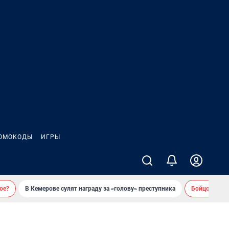
ОМОКОДЫ
ИГРЫ
ое?
В Кемерове сулят награду за «голову» преступника
Бойцовский 