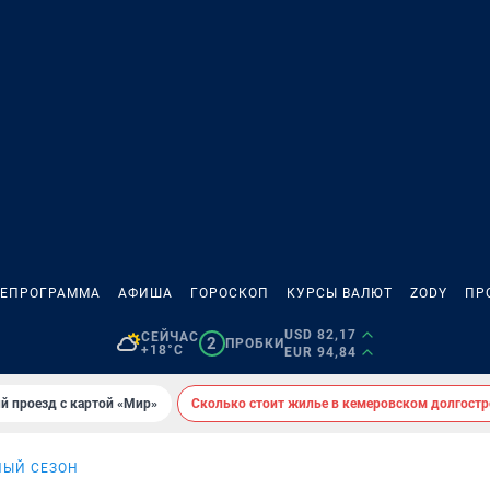
ЛЕПРОГРАММА
АФИША
ГОРОСКОП
КУРСЫ ВАЛЮТ
ZODY
ПР
USD 82,17
СЕЙЧАС
2
ПРОБКИ
+18°C
EUR 94,84
й проезд с картой «Мир»
Сколько стоит жилье в кемеровском долгостр
НЫЙ СЕЗОН