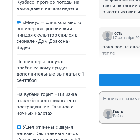
Кузбасс: прогноз погоды на
такой экологии 
выходные и начало недели
высотныхтжилых
«Минус — слишком много
спойлеров»: российский
Гость
ниндзя-скульптор снялся в
17 сентября 20
сериале «Дом Дракона».
пока все не око
Видео
тепле
Пенсионеры получат
прибавку: кому придут
дополнительные выплаты с 1
сентября
На Кубани горит НПЗ из-за
атаки беспилотников: есть
пострадавшие. Главное о
Гость
ночных налетах
Войти
Ушел от жены с двумя
детьми. Как главный качок
«Уральских пельменей» в 54