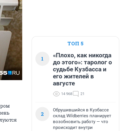
ТОП 5
«Плохо, как никогда
1
до этого»: таролог о
судьбе Кузбасса и
его жителей в
августе
14 968
21
ором
Обрушившийся в Кузбассе
чень
2
склад Wildberries планирует
алуются
возобновить работу — что
происходит внутри