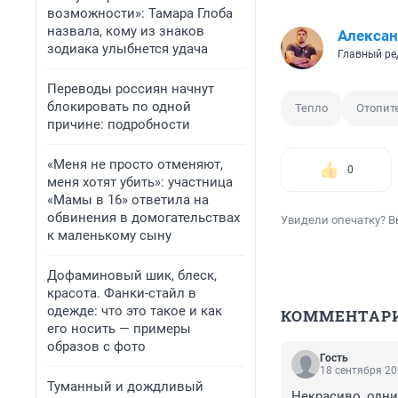
возможности»: Тамара Глоба
назвала, кому из знаков
Алексан
зодиака улыбнется удача
Главный ре
Переводы россиян начнут
блокировать по одной
Тепло
Отопит
причине: подробности
«Меня не просто отменяют,
0
меня хотят убить»: участница
«Мамы в 16» ответила на
обвинения в домогательствах
Увидели опечатку? В
к маленькому сыну
Дофаминовый шик, блеск,
красота. Фанки-стайл в
одежде: что это такое и как
КОММЕНТАР
его носить — примеры
образов с фото
Гость
18 сентября 20
Туманный и дождливый
Некрасиво, одни