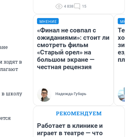
4 838
15
МНЕНИЕ
МНЕНИ
«Финал не совпал с
Тепло
ожиданиями»: стоит ли
холод
смотреть фильм
зимой
ане
«Старый орел» на
ездит
большом экране —
плюсы
и ходят в
честная рецензия
длагают
и в школу
Надежда Губарь
РЕКОМЕНДУЕМ
ется
Работает в клинике и
играет в театре — что