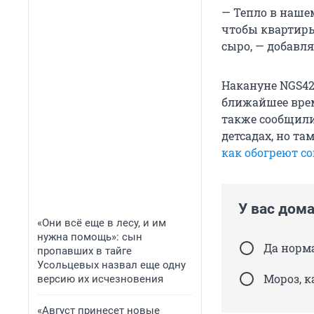
— Тепло в нашем
чтобы квартиры 
сыро, — добавл
Накануне NGS42.
ближайшее врем
также сообщили
детсадах, но та
как обогреют с
У вас дом
«Они всё еще в лесу, и им
нужна помощь»: сын
Да норма
пропавших в тайге
Усольцевых назвал еще одну
Мороз, к
версию их исчезновения
«Август принесет новые