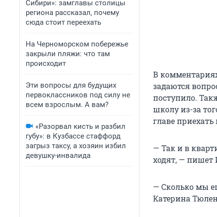
Сибири»: замглавы столицы
региона рассказал, почему
сюда стоит переехать
На Черноморском побережье
закрыли пляжи: что там
происходит
В комментариях
Эти вопросы для будущих
задаются вопрос
первоклассников под силу не
поступило. Так
всем взрослым. А вам?
школу из-за тог
главе приехать 
«Разорвал кисть и разбил
губу»: в Кузбассе стаффорд
загрыз таксу, а хозяин избил
— Так и в кварт
девушку-инвалида
ходят, — пишет
— Сколько мы ещ
Катерина Тюлен