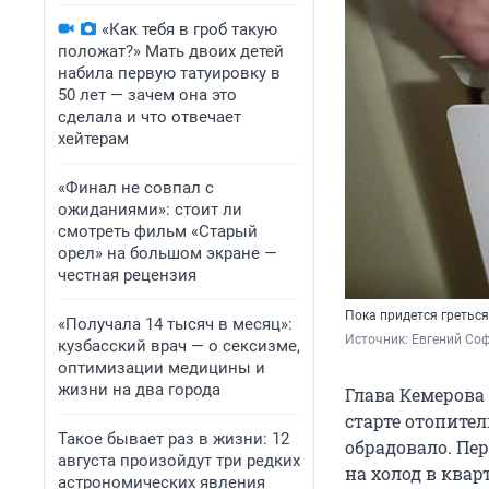
«Как тебя в гроб такую
положат?» Мать двоих детей
набила первую татуировку в
50 лет — зачем она это
сделала и что отвечает
хейтерам
«Финал не совпал с
ожиданиями»: стоит ли
смотреть фильм «Старый
орел» на большом экране —
честная рецензия
Пока придется гретьс
«Получала 14 тысяч в месяц»:
Источник: 
Евгений Соф
кузбасский врач — о сексизме,
оптимизации медицины и
жизни на два города
Глава Кемерова 
старте отопител
Такое бывает раз в жизни: 12
обрадовало. Пе
августа произойдут три редких
на холод в квар
астрономических явления