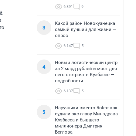
6 391
9
ой
о
Какой район Новокузнецка
3
ло
самый лучший для жизни —
опрос
6 147
5
Новый логистический центр
4
за 2 млрд рублей и мост для
него отстроят в Кузбассе —
подробности
6 137
5
Наручники вместо Rolex: как
5
судили экс-главу Минздрава
Кузбасса и бывшего
миллионера Дмитрия
Беглова