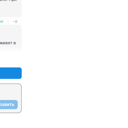
+0
–0
живет в 
+0
–0
равить