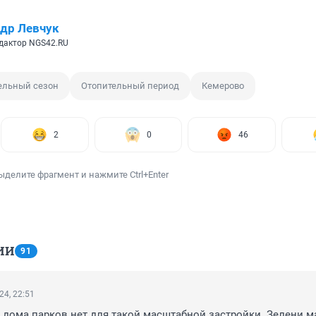
др Левчук
дактор NGS42.RU
ельный сезон
Отопительный период
Кемерово
2
0
46
ыделите фрагмент и нажмите Ctrl+Enter
ИИ
91
24, 22:51
 дома парков нет для такой масштабной застройки. Зелени ма