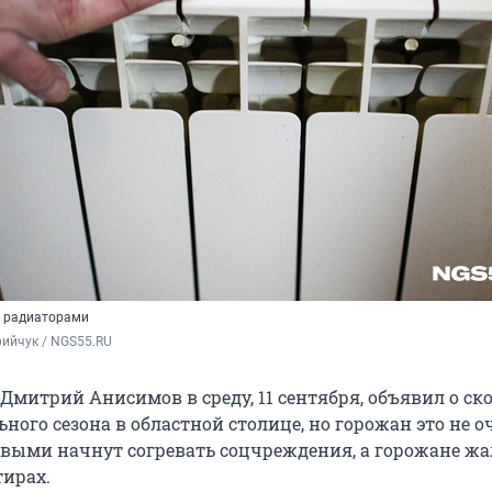
я радиаторами
ийчук / NGS55.RU
Дмитрий Анисимов в среду, 11 сентября, объявил о ск
ьного сезона в областной столице, но горожан это не о
рвыми начнут согревать соцчреждения, а горожане ж
тирах.