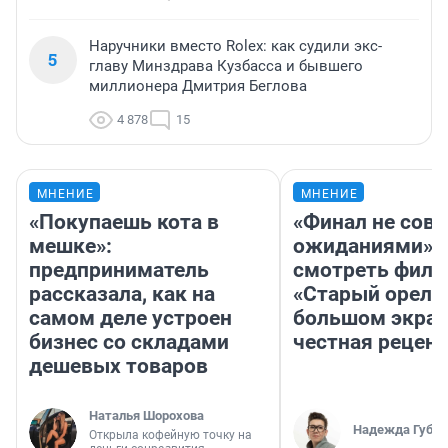
Наручники вместо Rolex: как судили экс-
5
главу Минздрава Кузбасса и бывшего
миллионера Дмитрия Беглова
4 878
15
МНЕНИЕ
МНЕНИЕ
«Покупаешь кота в
«Финал не совп
мешке»:
ожиданиями»: 
предприниматель
смотреть фил
рассказала, как на
«Старый орел» 
самом деле устроен
большом экран
бизнес со складами
честная рецен
дешевых товаров
Наталья Шорохова
Надежда Губар
Открыла кофейную точку на