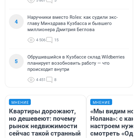
5 867
5
Наручники вместо Rolex: как судили экс-
4
главу Минздрава Кузбасса и бывшего
миллионера Дмитрия Беглова
4 506
15
Обрушившийся в Кузбассе склад Wildberries
5
планирует возобновить работу — что
происходит внутри
4 451
8
МНЕНИЕ
МНЕНИЕ
Квартиры дорожают,
«Мы видим нов
но дешевеют: почему
Нолана»: с как
рынок недвижимости
настроем нужн
сейчас такой странный
смотреть «Оди