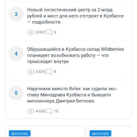
Новый логистический центр за 2 млрд
3
рублей и мост для него отстроят в Кузбассе
— подробности
5 997
5
Обрушившийся в Кузбассе склад Wildberries
4
планирует возобновить работу — что
происходит внутри
5 675
9
Наручники вместо Rolex: как судили экс-
5
главу Минздрава Кузбасса и бывшего
миллионера Дмитрия Беглова
4 693
15
МНЕНИЕ
МНЕНИЕ