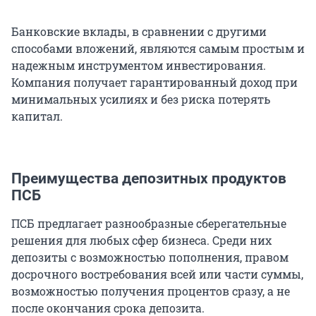
Банковские вклады, в сравнении с другими
способами вложений, являются самым простым и
надежным инструментом инвестирования.
Компания получает гарантированный доход при
минимальных усилиях и без риска потерять
капитал.
Преимущества депозитных продуктов
ПСБ
ПСБ предлагает разнообразные сберегательные
решения для любых сфер бизнеса. Среди них
депозиты с возможностью пополнения, правом
досрочного востребования всей или части суммы,
возможностью получения процентов сразу, а не
после окончания срока депозита.