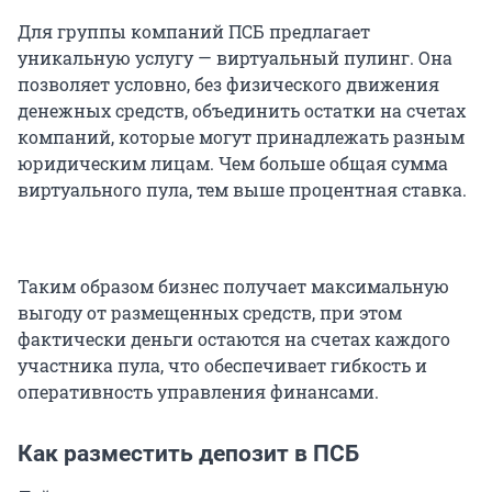
Для группы компаний ПСБ предлагает
уникальную услугу — виртуальный пулинг. Она
позволяет условно, без физического движения
денежных средств, объединить остатки на счетах
компаний, которые могут принадлежать разным
юридическим лицам. Чем больше общая сумма
виртуального пула, тем выше процентная ставка.
Таким образом бизнес получает максимальную
выгоду от размещенных средств, при этом
фактически деньги остаются на счетах каждого
участника пула, что обеспечивает гибкость и
оперативность управления финансами.
Как разместить депозит в ПСБ