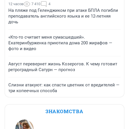
12 часов
7 410
4
На пляже под Геленджиком при атаке БПЛА погибли
преподаватель английского языка и ее 12-летняя
дочь
«Кто-то считает меня сумасшедшей».
Екатеринбурженка приютила дома 200 жирафов —
фото и видео
Август перевернет жизнь Козерогов. К чему готовит
ретроградный Сатурн — прогноз
Слизни атакуют: как спасти цветник от вредителей —
три копеечных способа
ЗНАКОМСТВА