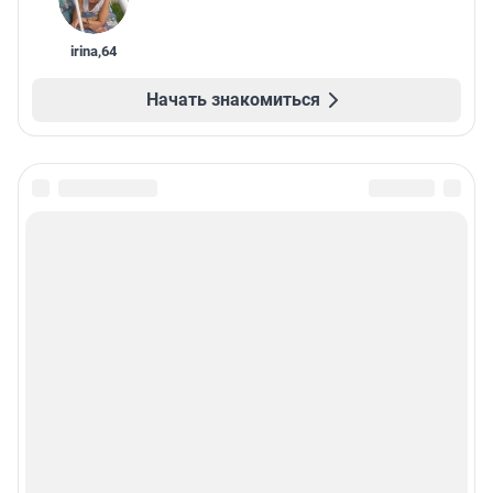
irina
,
64
Начать знакомиться