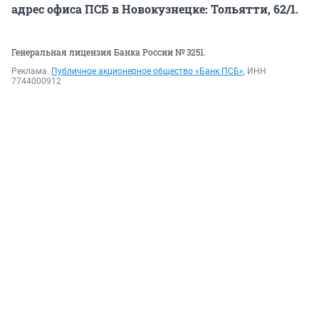
адрес офиса ПСБ в Новокузнецке: Тольятти, 62/1.
Генеральная лицензия Банка России № 3251.
Реклама.
Публичное акционерное общество «Банк ПСБ»
, ИНН
7744000912