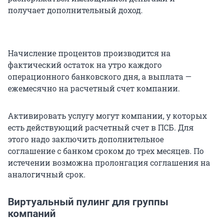
получает дополнительный доход.
Начисление процентов производится на
фактический остаток на утро каждого
операционного банковского дня, а выплата —
ежемесячно на расчетный счет компании.
Активировать услугу могут компании, у которых
есть действующий расчетный счет в ПСБ. Для
этого надо заключить дополнительное
соглашение с банком сроком до трех месяцев. По
истечении возможна пролонгация соглашения на
аналогичный срок.
Виртуальный пулинг для группы
компаний