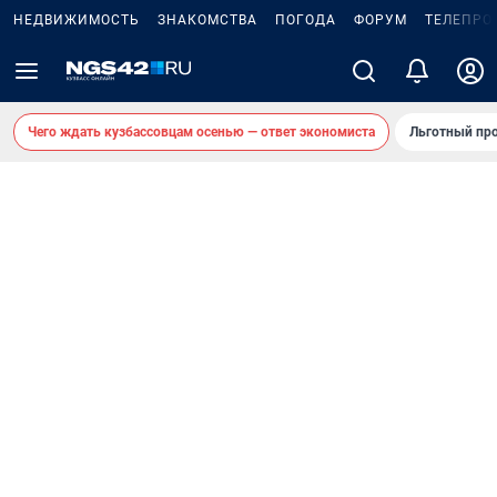
НЕДВИЖИМОСТЬ
ЗНАКОМСТВА
ПОГОДА
ФОРУМ
ТЕЛЕПРО
Чего ждать кузбассовцам осенью — ответ экономиста
Льготный про