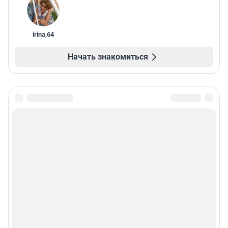
irina
,
64
Начать знакомиться