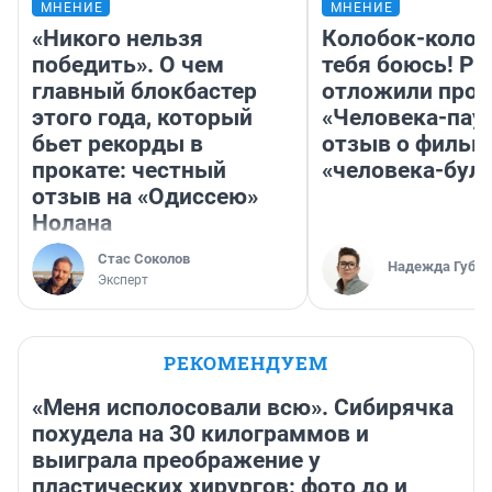
МНЕНИЕ
МНЕНИЕ
«Никого нельзя
Колобок-колобо
победить». О чем
тебя боюсь! Ра
главный блокбастер
отложили прок
этого года, который
«Человека-пау
бьет рекорды в
отзыв о фильм
прокате: честный
«человека-бул
отзыв на «Одиссею»
Нолана
Стас Соколов
Надежда Губар
Эксперт
РЕКОМЕНДУЕМ
«Меня исполосовали всю». Сибирячка
похудела на 30 килограммов и
выиграла преображение у
пластических хирургов: фото до и