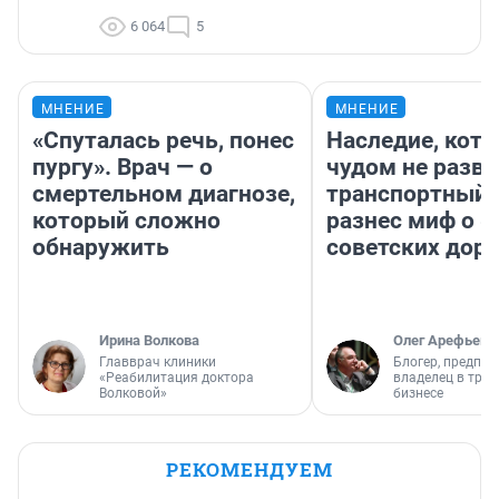
6 064
5
МНЕНИЕ
МНЕНИЕ
«Спуталась речь, понес
Наследие, кото
пургу». Врач — о
чудом не разва
смертельном диагнозе,
транспортный 
который сложно
разнес миф о 
обнаружить
советских доро
Ирина Волкова
Олег Арефьев
Главврач клиники
Блогер, предпри
«Реабилитация доктора
владелец в тра
Волковой»
бизнесе
РЕКОМЕНДУЕМ