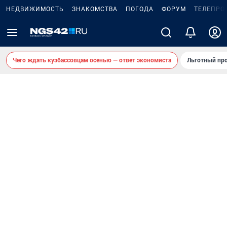
НЕДВИЖИМОСТЬ
ЗНАКОМСТВА
ПОГОДА
ФОРУМ
ТЕЛЕПРО
Чего ждать кузбассовцам осенью — ответ экономиста
Льготный про