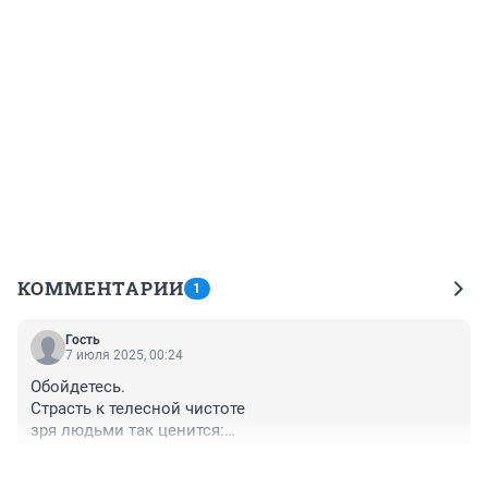
КОММЕНТАРИИ
1
Гость
7 июля 2025, 00:24
Обойдетесь.

Страсть к телесной чистоте

зря людьми так ценится:

часто моются лишь те,

+0
–0
кто чесаться ленится.
