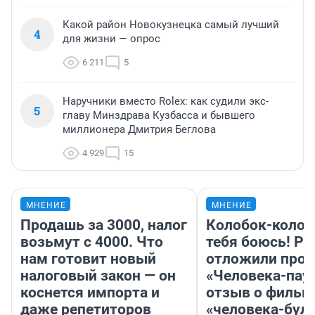
Какой район Новокузнецка самый лучший
4
для жизни — опрос
6 211
5
Наручники вместо Rolex: как судили экс-
5
главу Минздрава Кузбасса и бывшего
миллионера Дмитрия Беглова
4 929
15
МНЕНИЕ
МНЕНИЕ
Продашь за 3000, налог
Колобок-колобо
возьмут с 4000. Что
тебя боюсь! Ра
нам готовит новый
отложили прок
налоговый закон — он
«Человека-пау
коснется импорта и
отзыв о фильм
даже репетиторов
«человека-бул