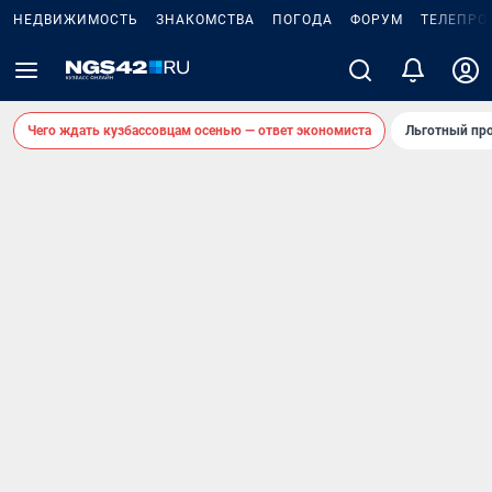
НЕДВИЖИМОСТЬ
ЗНАКОМСТВА
ПОГОДА
ФОРУМ
ТЕЛЕПРО
Чего ждать кузбассовцам осенью — ответ экономиста
Льготный про