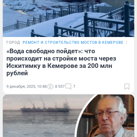
ГОРОД
РЕМОНТ И СТРОИТЕЛЬСТВО МОСТОВ В КЕМЕРОВЕ
ЭКС
«Вода свободно пойдет»: что
происходит на стройке моста через
Искитимку в Кемерове за 200 млн
рублей
9 декабря, 2025, 10:48
8 557
7