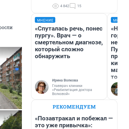
4 842
15
МНЕНИЕ
МНЕНИ
росли
«Спуталась речь, понес
«Нет 
пургу». Врач — о
городо
смертельном диагнозе,
недоф
который сложно
Путеш
обнаружить
проех
килом
машин
того
Ирина Волкова
Главврач клиники
«Реабилитация доктора
Волковой»
РЕКОМЕНДУЕМ
«Позавтракал и побежал —
это уже привычка»: