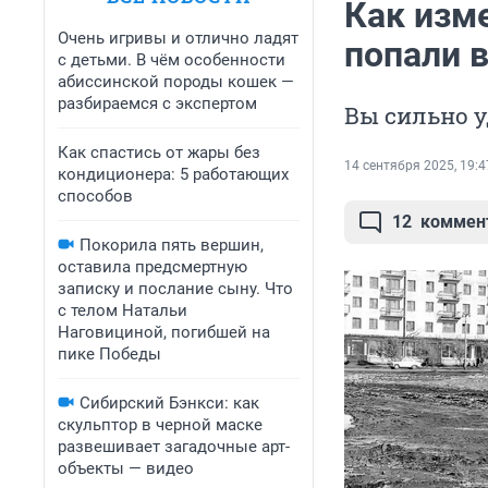
Как изм
Очень игривы и отлично ладят
попали 
с детьми. В чём особенности
абиссинской породы кошек —
разбираемся с экспертом
Вы сильно 
Как спастись от жары без
14 сентября 2025, 19:4
кондиционера: 5 работающих
способов
12
коммен
Покорила пять вершин,
оставила предсмертную
записку и послание сыну. Что
с телом Натальи
Наговициной, погибшей на
пике Победы
Сибирский Бэнкси: как
скульптор в черной маске
развешивает загадочные арт-
объекты — видео