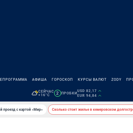
ЛЕПРОГРАММА
АФИША
ГОРОСКОП
КУРСЫ ВАЛЮТ
ZODY
ПР
USD 82,17
СЕЙЧАС
2
ПРОБКИ
+16°C
EUR 94,84
й проезд с картой «Мир»
Сколько стоит жилье в кемеровском долгостр