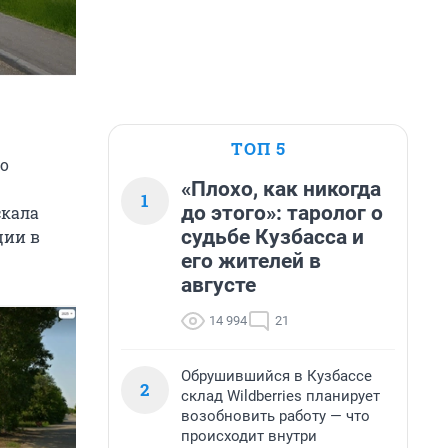
ТОП 5
го
«Плохо, как никогда
1
до этого»: таролог о
скала
судьбе Кузбасса и
ции в
его жителей в
августе
14 994
21
Обрушившийся в Кузбассе
2
склад Wildberries планирует
возобновить работу — что
происходит внутри