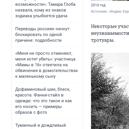
возможности»: Тамара Глоба
2010 год
назвала, кому из знаков
Источник: 
«Яндекс Ка
зодиака улыбнется удача
Некоторые учас
Переводы россиян начнут
неузнаваемости
блокировать по одной
тротуары.
причине: подробности
«Меня не просто отменяют,
меня хотят убить»: участница
«Мамы в 16» ответила на
обвинения в домогательствах
к маленькому сыну
Дофаминовый шик, блеск,
красота. Фанки-стайл в
одежде: что это такое и как
его носить — примеры
образов с фото
Туманный и дождливый