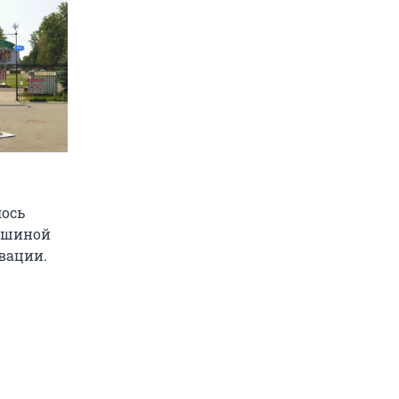
лось
лошиной
овации.