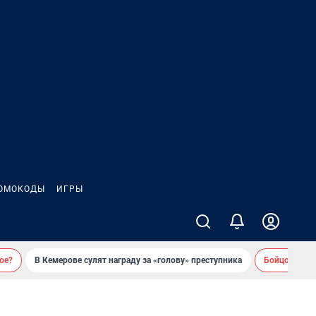
ОМОКОДЫ
ИГРЫ
ое?
В Кемерове сулят награду за «голову» преступника
Бойцовский 