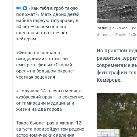
«Как тебя в гроб такую
положат?» Мать двоих детей
набила первую татуировку в
50 лет — зачем она это
Разница снимков — бол
сделала и что отвечает
Источник: 
PastVu / «Я
хейтерам
На прошлой нед
«Финал не совпал с
развития терри
ожиданиями»: стоит ли
современные выс
смотреть фильм «Старый
орел» на большом экране —
фотографии тех
честная рецензия
Кемерове.
«Получала 14 тысяч в месяц»:
кузбасский врач — о сексизме,
оптимизации медицины и
жизни на два города
Такое бывает раз в жизни: 12
августа произойдут три редких
астрономических явления