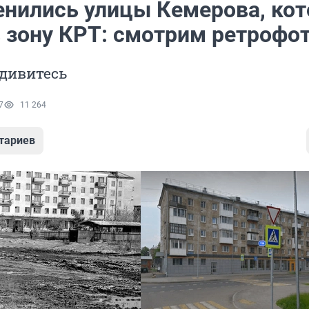
енились улицы Кемерова, ко
в зону КРТ: смотрим ретрофо
удивитесь
7
11 264
тариев