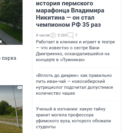
история пермского
марафонца Владимира
Никитина — он стал
чемпионом РФ 35 раз
8 часов
5 269
7
Работает в клинике и играет в театре
— что известно о сестре Вани
Дмитриенко, оскандалившейся на
о парка
концерте в «Лужниках»
«Вплоть до диареи»: как правильно
пить иван-чай — новосибирский
нутрициолог подсчитал допустимое
количество чашек
Ученый в изгнании: какую тайну
хранит могила профессора
уфимского вуза, которого обожали
студенты