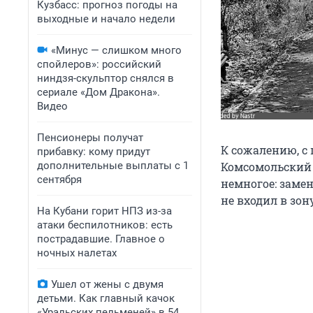
Кузбасс: прогноз погоды на
выходные и начало недели
«Минус — слишком много
спойлеров»: российский
ниндзя-скульптор снялся в
сериале «Дом Дракона».
Видео
Пенсионеры получат
К сожалению, с
прибавку: кому придут
дополнительные выплаты с 1
Комсомольский 
сентября
немногое: заме
не входил в зон
На Кубани горит НПЗ из-за
атаки беспилотников: есть
пострадавшие. Главное о
ночных налетах
Ушел от жены с двумя
детьми. Как главный качок
«Уральских пельменей» в 54