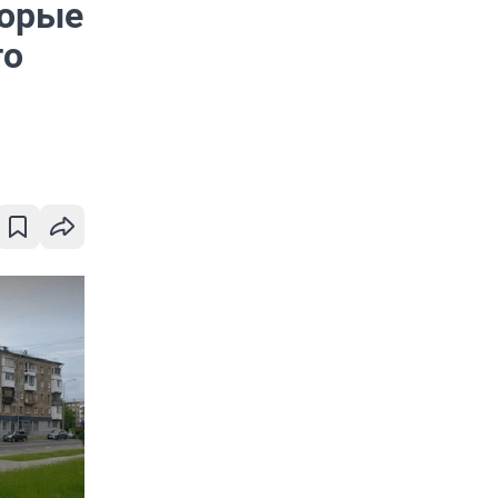
торые
то