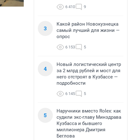
6 410
9
Какой район Новокузнецка
3
самый лучший для жизни —
опрос
6 153
5
Новый логистический центр
4
за 2 млрд рублей и мост для
него отстроят в Кузбассе —
подробности
6 145
5
Наручники вместо Rolex: как
5
судили экс-главу Минздрава
Кузбасса и бывшего
миллионера Дмитрия
Беглова