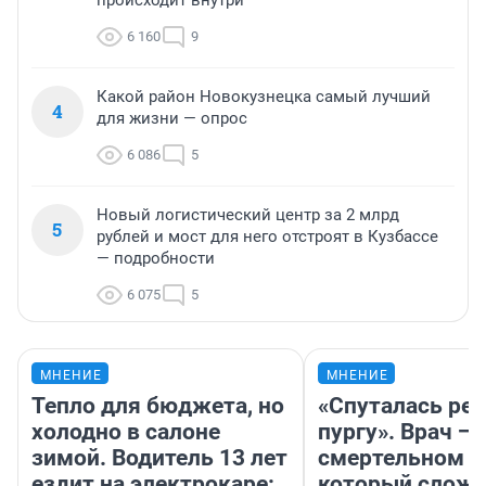
происходит внутри
6 160
9
Какой район Новокузнецка самый лучший
4
для жизни — опрос
6 086
5
Новый логистический центр за 2 млрд
5
рублей и мост для него отстроят в Кузбассе
— подробности
6 075
5
МНЕНИЕ
МНЕНИЕ
Тепло для бюджета, но
«Спуталась реч
холодно в салоне
пургу». Врач — 
зимой. Водитель 13 лет
смертельном д
ездит на электрокаре:
который слож