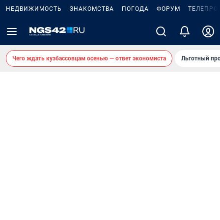
НЕДВИЖИМОСТЬ
ЗНАКОМСТВА
ПОГОДА
ФОРУМ
ТЕЛЕПРО
Чего ждать кузбассовцам осенью — ответ экономиста
Льготный про