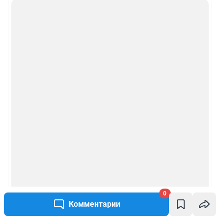
Подписаться на новости
Сообщить новость
Рубрики
Реклама на сайте
Прайс-лист
О компании
Наши награды
Наши вакансии
0
Комментарии
Техподдержка