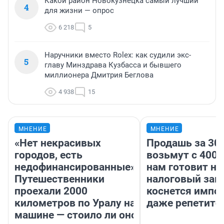
Какой район Новокузнецка самый лучший
4
для жизни — опрос
6 218
5
Наручники вместо Rolex: как судили экс-
5
главу Минздрава Кузбасса и бывшего
миллионера Дмитрия Беглова
4 938
15
МНЕНИЕ
МНЕНИЕ
«Нет некрасивых
Продашь за 300
городов, есть
возьмут с 4000
недофинансированные».
нам готовит н
Путешественники
налоговый зако
проехали 2000
коснется импор
километров по Уралу на
даже репетито
машине — стоило ли оно