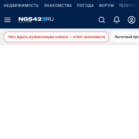
НЕДВИЖИМОСТЬ
ЗНАКОМСТВА
ПОГОДА
ФОРУМ
ТЕЛЕПРО
Чего ждать кузбассовцам осенью — ответ экономиста
Льготный про