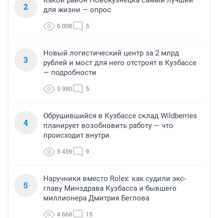
Какой район Новокузнецка самый лучший
2
для жизни — опрос
6 008
5
Новый логистический центр за 2 млрд
3
рублей и мост для него отстроят в Кузбассе
— подробности
5 980
5
Обрушившийся в Кузбассе склад Wildberries
4
планирует возобновить работу — что
происходит внутри
5 459
9
Наручники вместо Rolex: как судили экс-
5
главу Минздрава Кузбасса и бывшего
миллионера Дмитрия Беглова
4 668
15