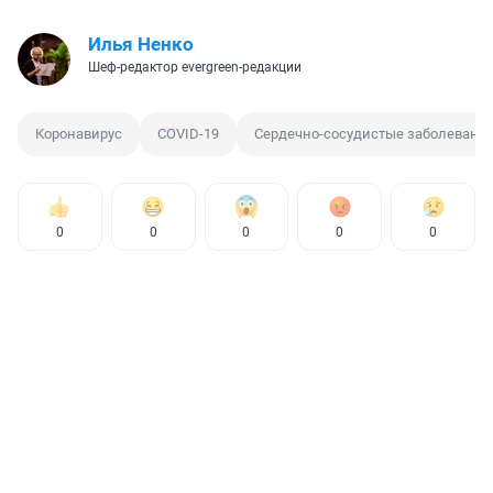
Илья Ненко
Шеф-редактор evergreen-редакции
Коронавирус
COVID-19
Сердечно-сосудистые заболевани
0
0
0
0
0