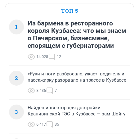
ТОП 5
Из бармена в ресторанного
1
короля Кузбасса: что мы знаем
о Печерском, бизнесмене,
спорящем с губернаторами
14 028
12
«Руки и ноги разбросало, ужас»: водителя и
2
пассажирку разорвало на трассе в Кузбассе
8 436
7
Найден инвестор для достройки
3
Крапивинской ГЭС в Кузбассе — зам Шойгу
6 417
35