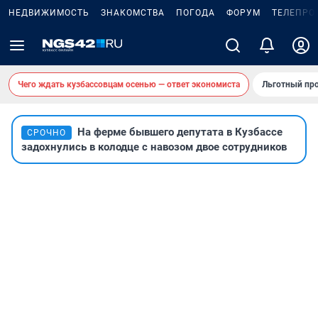
НЕДВИЖИМОСТЬ
ЗНАКОМСТВА
ПОГОДА
ФОРУМ
ТЕЛЕПРО
Чего ждать кузбассовцам осенью — ответ экономиста
Льготный про
На ферме бывшего депутата в Кузбассе
СРОЧНО
задохнулись в колодце с навозом двое сотрудников