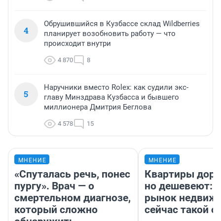
Обрушившийся в Кузбассе склад Wildberries
4
планирует возобновить работу — что
происходит внутри
4 870
8
Наручники вместо Rolex: как судили экс-
5
главу Минздрава Кузбасса и бывшего
миллионера Дмитрия Беглова
4 578
15
МНЕНИЕ
МНЕНИЕ
«Спуталась речь, понес
Квартиры дор
пургу». Врач — о
но дешевеют: 
смертельном диагнозе,
рынок недвиж
который сложно
сейчас такой 