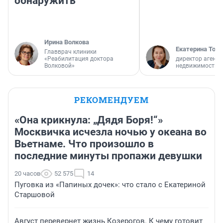
обнаружить
Ирина Волкова
Екатерина Торо
Главврач клиники
«Реабилитация доктора
директор агентс
Волковой»
недвижимости
РЕКОМЕНДУЕМ
«Она крикнула: „Дядя Боря!“»
Москвичка исчезла ночью у океана во
Вьетнаме. Что произошло в
последние минуты пропажи девушки
20 часов
52 575
14
Пуговка из «Папиных дочек»: что стало с Екатериной
Старшовой
Август перевернет жизнь Козерогов. К чему готовит