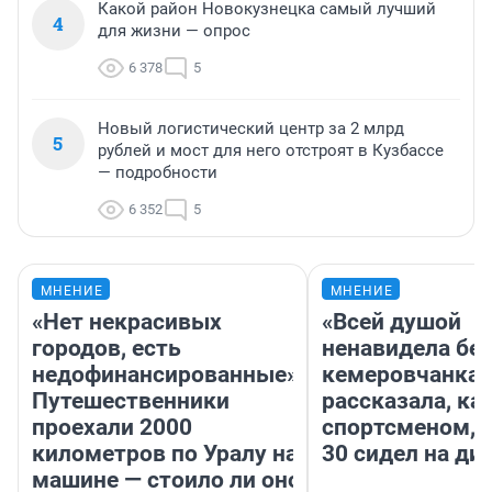
Какой район Новокузнецка самый лучший
4
для жизни — опрос
6 378
5
Новый логистический центр за 2 млрд
5
рублей и мост для него отстроят в Кузбассе
— подробности
6 352
5
МНЕНИЕ
МНЕНИЕ
«Нет некрасивых
«Всей душой
городов, есть
ненавидела бег
недофинансированные».
кемеровчанка
Путешественники
рассказала, ка
проехали 2000
спортсменом, е
километров по Уралу на
30 сидел на ди
машине — стоило ли оно