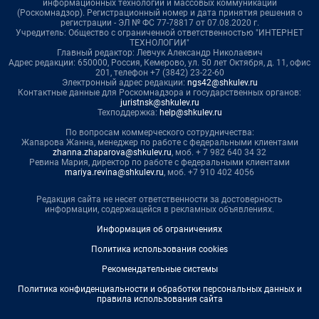
информационных технологий и массовых коммуникаций
(Роскомнадзор). Регистрационный номер и дата принятия решения о
регистрации - ЭЛ № ФС 77-78817 от 07.08.2020 г.
Учредитель: Общество с ограниченной ответственностью "ИНТЕРНЕТ
ТЕХНОЛОГИИ"
Главный редактор: Левчук Александр Николаевич
Адрес редакции: 650000, Россия, Кемерово, ул. 50 лет Октября, д. 11, офис
201, телефон +7 (3842) 23-22-60
Электронный адрес редакции:
ngs42@shkulev.ru
Контактные данные для Роскомнадзора и государственных органов:
juristnsk@shkulev.ru
Техподдержка:
help@shkulev.ru
По вопросам коммерческого сотрудничества:
Жапарова Жанна, менеджер по работе с федеральными клиентами
zhanna.zhaparova@shkulev.ru
, моб. + 7 982 640 34 32
Ревина Мария, директор по работе с федеральными клиентами
mariya.revina@shkulev.ru
, моб. +7 910 402 4056
Редакция сайта не несет ответственности за достоверность
информации, содержащейся в рекламных объявлениях.
Информация об ограничениях
Политика использования cookies
Рекомендательные системы
Политика конфиденциальности и обработки персональных данных и
правила использования сайта