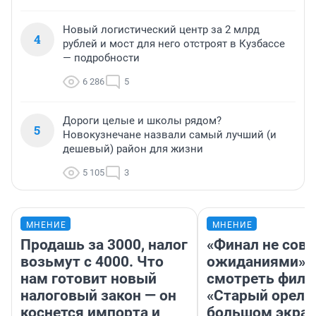
Новый логистический центр за 2 млрд
4
рублей и мост для него отстроят в Кузбассе
— подробности
6 286
5
Дороги целые и школы рядом?
5
Новокузнечане назвали самый лучший (и
дешевый) район для жизни
5 105
3
МНЕНИЕ
МНЕНИЕ
Продашь за 3000, налог
«Финал не совп
возьмут с 4000. Что
ожиданиями»: 
нам готовит новый
смотреть фил
налоговый закон — он
«Старый орел» 
коснется импорта и
большом экран