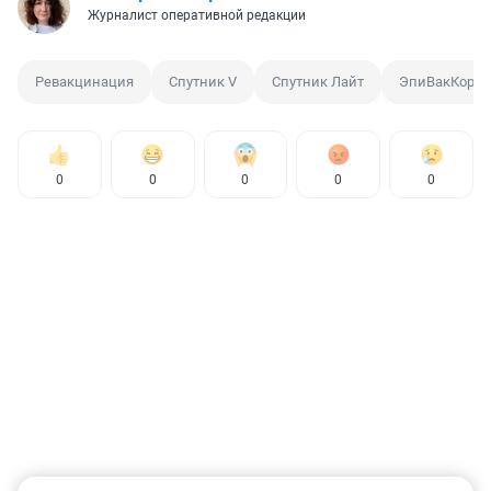
Журналист оперативной редакции
Ревакцинация
Спутник V
Спутник Лайт
ЭпиВакКорон
0
0
0
0
0