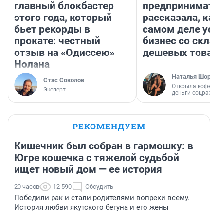
главный блокбастер
предпринимат
этого года, который
рассказала, как
бьет рекорды в
самом деле ус
прокате: честный
бизнес со скл
отзыв на «Одиссею»
дешевых това
Нолана
Наталья Шорох
Стас Соколов
Открыла кофейн
Эксперт
деньги соцразв
РЕКОМЕНДУЕМ
Кишечник был собран в гармошку: в
Югре кошечка с тяжелой судьбой
ищет новый дом — ее история
20 часов
12 590
Обсудить
Победили рак и стали родителями вопреки всему.
История любви якутского бегуна и его жены