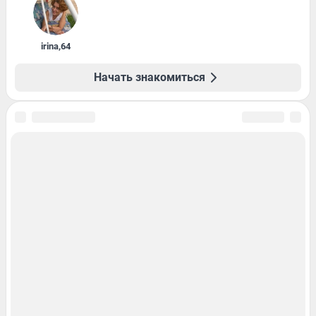
irina
,
64
Начать знакомиться