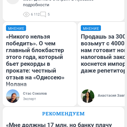
подробности
6 112
5
МНЕНИЕ
МНЕНИЕ
«Никого нельзя
Продашь за 3000
победить». О чем
возьмут с 4000.
главный блокбастер
нам готовит но
этого года, который
налоговый зако
бьет рекорды в
коснется импор
прокате: честный
даже репетитор
отзыв на «Одиссею»
Нолана
Стас Соколов
Анастасия Завг
Эксперт
РЕКОМЕНДУЕМ
«Мне должны 17 млн, но банку плачу