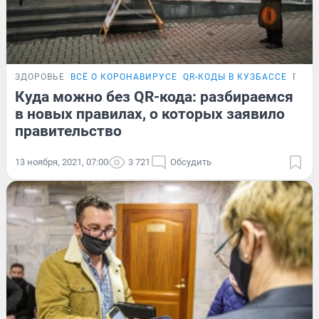
ЗДОРОВЬЕ
ВСЁ О КОРОНАВИРУСЕ
QR-КОДЫ В КУЗБАССЕ
ПОД
Куда можно без QR-кода: разбираемся
в новых правилах, о которых заявило
правительство
13 ноября, 2021, 07:00
3 721
Обсудить