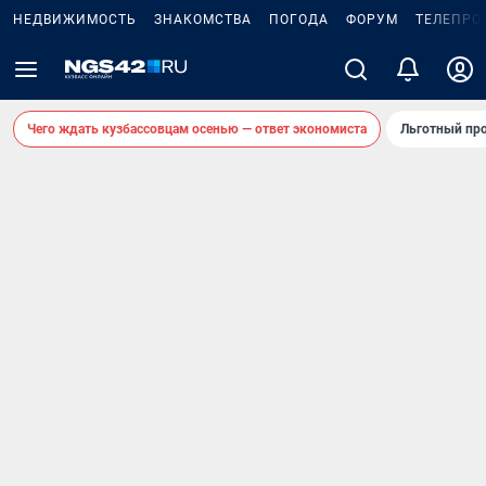
НЕДВИЖИМОСТЬ
ЗНАКОМСТВА
ПОГОДА
ФОРУМ
ТЕЛЕПРО
Чего ждать кузбассовцам осенью — ответ экономиста
Льготный про