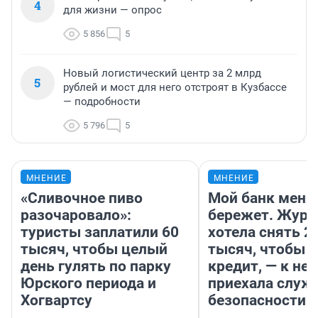
4
для жизни — опрос
5 856
5
Новый логистический центр за 2 млрд
5
рублей и мост для него отстроят в Кузбассе
— подробности
5 796
5
МНЕНИЕ
МНЕНИЕ
«Сливочное пиво
Мой банк меня
разочаровало»:
бережет. Журн
туристы заплатили 60
хотела снять 2
тысяч, чтобы целый
тысяч, чтобы п
день гулять по парку
кредит, — к не
Юрского периода и
приехала служ
Хогвартсу
безопасности