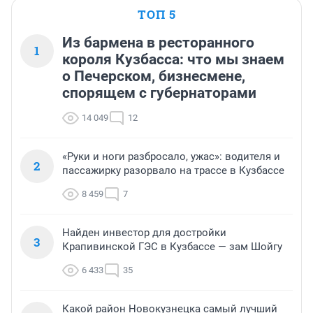
ТОП 5
Из бармена в ресторанного
1
короля Кузбасса: что мы знаем
о Печерском, бизнесмене,
спорящем с губернаторами
14 049
12
«Руки и ноги разбросало, ужас»: водителя и
2
пассажирку разорвало на трассе в Кузбассе
8 459
7
Найден инвестор для достройки
3
Крапивинской ГЭС в Кузбассе — зам Шойгу
6 433
35
Какой район Новокузнецка самый лучший