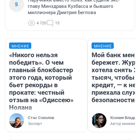
Наручники вместо Rolex: как судили экс-
5
главу Минздрава Кузбасса и бывшего
миллионера Дмитрия Беглова
4 720
15
МНЕНИЕ
МНЕНИЕ
«Никого нельзя
Мой банк меня
победить». О чем
бережет. Журн
главный блокбастер
хотела снять 2
этого года, который
тысяч, чтобы п
бьет рекорды в
кредит, — к не
прокате: честный
приехала служ
отзыв на «Одиссею»
безопасности
Нолана
Стас Соколов
Ксения Владим
Эксперт
Автор мнения