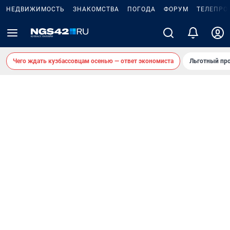
НЕДВИЖИМОСТЬ
ЗНАКОМСТВА
ПОГОДА
ФОРУМ
ТЕЛЕПРО
Чего ждать кузбассовцам осенью — ответ экономиста
Льготный про