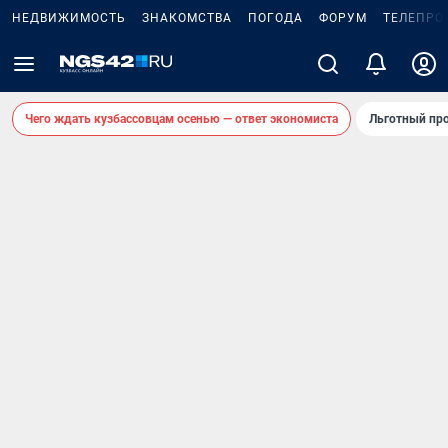
НЕДВИЖИМОСТЬ
ЗНАКОМСТВА
ПОГОДА
ФОРУМ
ТЕЛЕПРО
Чего ждать кузбассовцам осенью — ответ экономиста
Льготный про