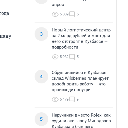
опрос
года
6 009
5
Новый логистический центр
3
риану
за 2 млрд рублей и мост для
него отстроят в Кузбассе —
подробности
5 982
5
Обрушившийся в Кузбассе
4
склад Wildberries планирует
возобновить работу — что
происходит внутри
5 479
9
Наручники вместо Rolex: как
5
судили экс-главу Минздрава
Кузбасса и бывшего