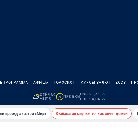
ЛЕПРОГРАММА
АФИША
ГОРОСКОП
КУРСЫ ВАЛЮТ
ZODY
ПР
USD 81,41
СЕЙЧАС
5
ПРОБКИ
+23°C
EUR 94,06
ый проезд с картой «Мир»
Кузбасский мэр-взяточник хочет домой