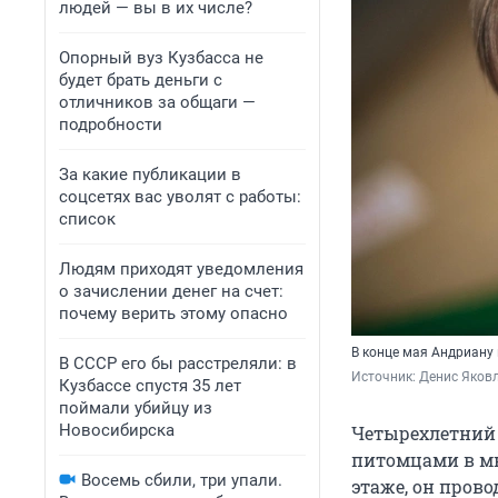
людей — вы в их числе?
Опорный вуз Кузбасса не
будет брать деньги с
отличников за общаги —
подробности
За какие публикации в
соцсетях вас уволят с работы:
список
Людям приходят уведомления
о зачислении денег на счет:
почему верить этому опасно
В конце мая Андриану 
В СССР его бы расстреляли: в
Источник: 
Денис Яковл
Кузбассе спустя 35 лет
поймали убийцу из
Новосибирска
Четырехлетний
питомцами в мно
Восемь сбили, три упали.
этаже, он прово