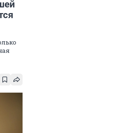
шей
тся
олько
ная