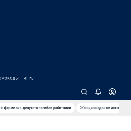
ОМОКОДЫ
ИГРЫ
На ферме экс-депутата погибли работники
Женщина едва не истекла кро