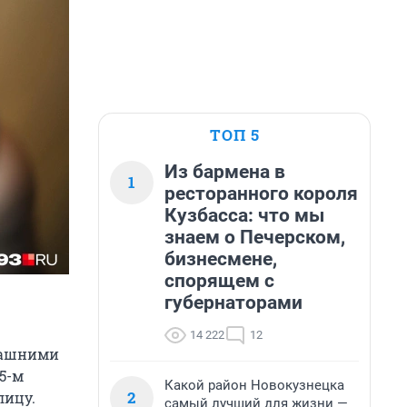
ТОП 5
Из бармена в
1
ресторанного короля
Кузбасса: что мы
знаем о Печерском,
бизнесмене,
спорящем с
губернаторами
14 222
12
машними
5-м
Какой район Новокузнецка
2
лицу.
самый лучший для жизни —