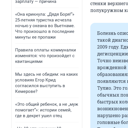
зарплату — причина
стенки верхнего
полукружном ка
«Она крикнула: „Дядя Боря!“»
25-летняя туристка исчезла
ночью у океана во Вьетнаме.
Что произошло в последние
Болезнь опис
минуты ее пропажи
такой диагно
2009 году. Е
Правила оплаты коммуналки
дегисценции
изменятся: что произойдет с
Точно неизве
квитанциями
врожденной 
образованиям
Мы здесь не обидим: на каких
условиях Егор Крид
появляются 
согласился выступить в
Тулио. Это г
Кемерове?
обычных пов
быстрых кол
«Это общий ребенок, а не „муж
возникновени
помогает“»: истории семей,
нарушено ра
где в декрет ушел отец
головные бо