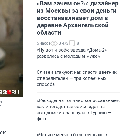
«Вам зачем он?»: дизайнер
из Москвы за свои деньги
восстанавливает дом в
деревне Архангельской
области
5 часов
3 473
8
«Ну вот и всё»: звезда «Дома-2»
развелась с молодым мужем
Слизни атакуют: как спасти цветник
от вредителей — три копеечных
способа
«Расходы на топливо колоссальные»:
от
как многодетная семья едет на
е
автодоме из Барнаула в Турцию —
фото
ной
«Четыре месяца больничных»: в