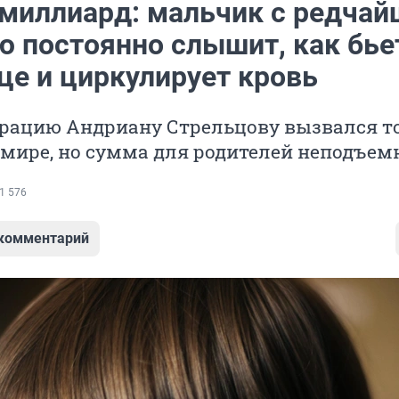
 миллиард: мальчик с редчай
ю постоянно слышит, как бье
це и циркулирует кровь
ерацию Андриану Стрельцову вызвался т
 мире, но сумма для родителей неподъем
1 576
 комментарий