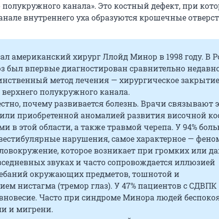
 полукружного канала». Это костный дефект, при кот
нале внутреннего уха образуются крошечные отверст
ал американский хирург Ллойд Минор в 1998 году. В Р
з был впервые диагностирован сравнительно недавно
динственный метод лечения — хирургическое закрыти
 верхнего полукружного канала.
стно, почему развивается болезнь. Врачи связывают э
или приобретенной аномалией развития височной ко
и в этой области, а также травмой черепа. У 94% бол
вестибулярные нарушения, самое характерное — фено
оловокружение, которое возникает при громких или д
седневных звуках и часто сопровождается иллюзией
ебаний окружающих предметов, тошнотой и
ем нистагма (тремор глаз). У 47% пациентов с СДВПК
вновесие. Часто при синдроме Минора людей беспоко
ли и мигрени.