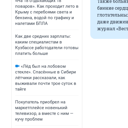
«На 18 отдыхающих 18
Также больны
поваров». Как проходит лето в
биение сердц
Крыму с перебоями света и
глотательны
бензина, водой по графику и
даже движен
налетами БПЛА
журнал «Вест
Как две средних зарплаты:
каким специалистам в
Кузбассе работодатели готовы
платить больше
«Лёд был на лобовом
стекле». Спасённые в Сибири
лётчики рассказали, как
выживали почти трое суток в
тайге
Покупатель приобрел на
маркетплейсе новенький
телевизор, а вместе с ним —
кучу проблем