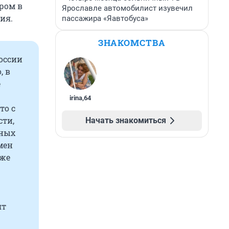
ором в
Ярославле автомобилист изувечил
ия.
пассажира «Яавтобуса»
ЗНАКОМСТВА
оссии
, в
е
irina
,
64
то с
сти,
Начать знакомиться
ьных
мен
аже
ят