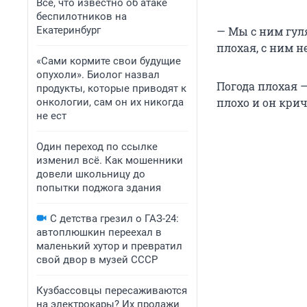
Все, что известно об атаке
беспилотников на
Екатеринбург
— Мы с ним гуля
плохая, с ним н
«Сами кормите свои будущие
опухоли». Биолог назвал
Погода плохая —
продукты, которые приводят к
плохо и он крич
онкологии, сам он их никогда
не ест
Один переход по ссылке
изменил всё. Как мошенники
довели школьницу до
попытки поджога здания
С детства грезил о ГАЗ-24:
автоплюшкин переехал в
маленький хутор и превратил
свой двор в музей СССР
Кузбассовцы пересаживаются
на электрокары? Их продажи