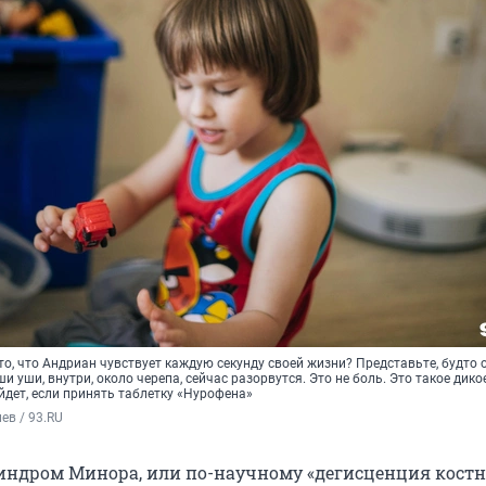
о, что Андриан чувствует каждую секунду своей жизни? Представьте, будто 
и уши, внутри, около черепа, сейчас разорвутся. Это не боль. Это такое дико
уйдет, если принять таблетку «Нурофена»
ев / 93.RU
индром Минора, или по-научному «дегисценция кост