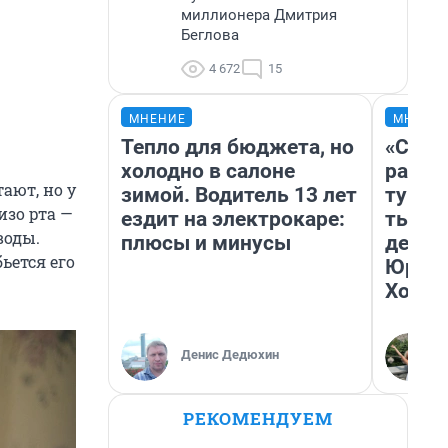
миллионера Дмитрия
Беглова
4 672
15
МНЕНИЕ
МНЕНИ
Тепло для бюджета, но
«Слив
холодно в салоне
разоч
ают, но у
зимой. Водитель 13 лет
турис
изо рта —
ездит на электрокаре:
тысяч
воды.
плюсы и минусы
день 
ьется его
Юрско
Хогва
Денис Дедюхин
РЕКОМЕНДУЕМ