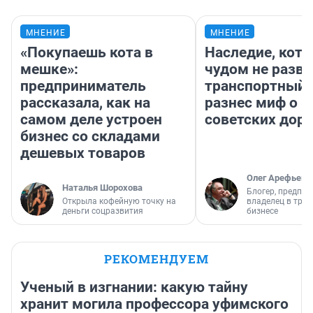
МНЕНИЕ
МНЕНИЕ
«Покупаешь кота в
Наследие, кото
мешке»:
чудом не разва
предприниматель
транспортный 
рассказала, как на
разнес миф о 
самом деле устроен
советских доро
бизнес со складами
дешевых товаров
Олег Арефьев
Наталья Шорохова
Блогер, предпри
Открыла кофейную точку на
владелец в тра
деньги соцразвития
бизнесе
РЕКОМЕНДУЕМ
Ученый в изгнании: какую тайну
хранит могила профессора уфимского