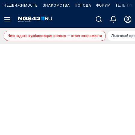
НЕДВИЖИМОСТЬ
ЗНАКОМСТВА
ПОГОДА
ФОРУМ
ТЕЛЕПРО
Чего ждать кузбассовцам осенью — ответ экономиста
Льготный про