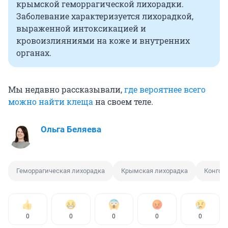
крымской геморрагической лихорадки.
Заболевание характеризуется лихорадкой,
выраженной интоксикацией и
кровоизлияниями на коже и внутренних
органах.
Мы недавно рассказывали,
где вероятнее всего
можно найти клеща
на своем теле.
Ольга Беляева
Геморрагическая лихорадка
Крымская лихорадка
Конго-
0
0
0
0
0