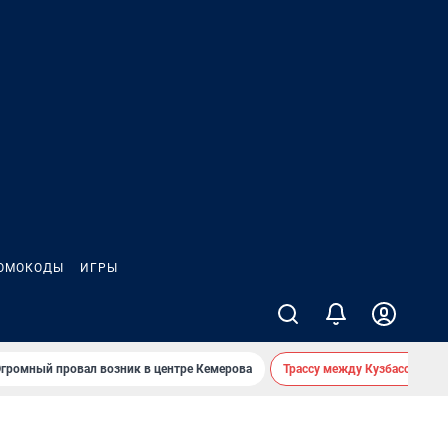
ОМОКОДЫ
ИГРЫ
громный провал возник в центре Кемерова
Трассу между Кузбассом и 