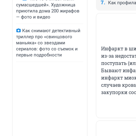
Как профила
сумасшедшей». Художница
приютила дома 200 жирафов
— фото и видео
Как снимают детективный
триллер про «свинцового
маньяка» со звездами
Инфаркт в ши
сериалов: фото со съемок и
первые подробности
из-за недост
поступать (ил
Бывают инфарк
инфаркт мио
случаев кровь
закупорки сос