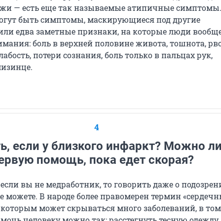
жи — есть еще так называемые атипичные симптомы.
могут быть симптомы, маскирующиеся под другие
 или едва заметные признаки, на которые люди вообще
мания: боль в верхней половине живота, тошнота, рво
слабость, потери сознания, боль только в пальцах рук,
мизинце.
4
ь, если у близкого инфаркт? Можно л
ервую помощь, пока едет скорая?
если вы не медработник, то говорить даже о подозрен
е можете. В народе более правомерен термин «сердеч
д которым может скрываться много заболеваний, в том
мочь человеку можно так: расстегнуть тесную одежду,