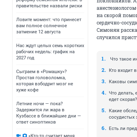
поклонников. 
правительстве назвали риски
анестезиологом
на скорой помо
Ловите момент: что принесет
сердечно-сосуд
вам полное солнечное
Симонян рассказ
затмение 12 августа
случился присту
Нас ждут целых семь коротких
рабочих недель: график на
2027 год
Что такое и
Кто входит в
Сыграем в «Ромашку»?
Простая головоломка,
Каковы симп
которая взбодрит мозг не
хуже кофе
Что делать,
едет скорая?
Летние ночи — пока?
Задержится ли жара в
Какие обслед
Кузбассе в ближайшие дни —
сосудистых 
ответ синоптиков
Есть ли пре
«Кто-то считает меня