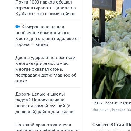
Почти 1000 парков обещал
отремонтировать Цивилев в
Кузбассе: что с ними сейчас
Кемеровчане нашли
необычное и живописное
место для сплава недалеко от
города — видео
Дроны ударили по десяткам
многоквартирных домов,
многие охватил огонь,
пострадали дети: главное об
атаке
Дороги целые и школы
рядом? Новокузнечане
Врачи боролись за жиз
назвали самый лучший (и
Источник: 
Дмитрий Тол
дешевый) район для жизни
Смерть Юрия Ша
На какой срок отодвинули
реформу семейной ипотеки: в