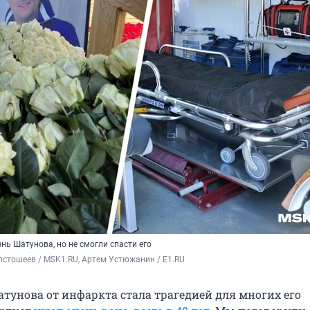
нь Шатунова, но не смогли спасти его
стошеев / MSK1.RU, Артем Устюжанин / E1.RU
тунова от инфаркта стала трагедией для многих его