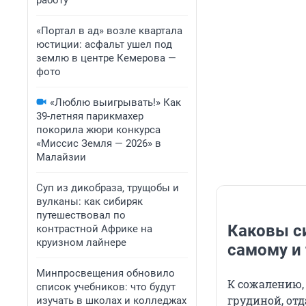
работу
«Портал в ад» возле квартала
юстиции: асфальт ушел под
землю в центре Кемерова —
фото
«Люблю выигрывать!» Как
39-летняя парикмахер
покорила жюри конкурса
«Миссис Земля — 2026» в
Малайзии
Суп из дикобраза, трущобы и
вулканы: как сибиряк
путешествовал по
Каковы с
контрастной Африке на
круизном лайнере
самому и 
Минпросвещения обновило
К сожалению,
список учебников: что будут
грудиной, отд
изучать в школах и колледжах