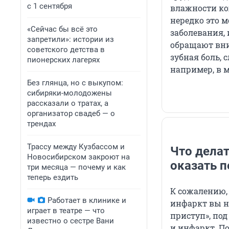
с 1 сентября
влажности ко
нередко это 
«Сейчас бы всё это
заболевания,
запретили»: истории из
обращают вни
советского детства в
зубная боль, 
пионерских лагерях
например, в 
Без глянца, но с выкупом:
сибиряки-молодожены
рассказали о тратах, а
организатор свадеб — о
трендах
Трассу между Кузбассом и
Что делат
Новосибирском закроют на
оказать п
три месяца — почему и как
теперь ездить
К сожалению, 
Работает в клинике и
инфаркт вы н
играет в театре — что
приступ», по
известно о сестре Вани
и инфаркт. По