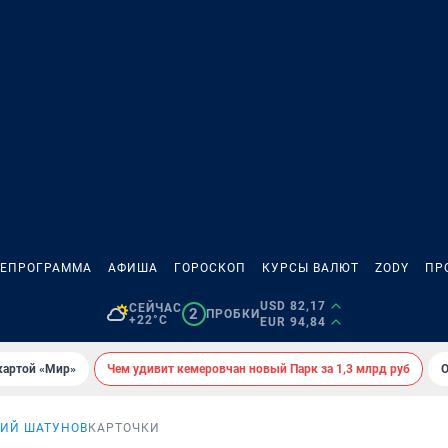
ЛЕПРОГРАММА
АФИША
ГОРОСКОП
КУРСЫ ВАЛЮТ
ZODY
ПР
USD 82,17
СЕЙЧАС
2
ПРОБКИ
+22°C
EUR 94,84
картой «Мир»
Чем удивит кемеровчан новый Парк за 1,3 млрд руб
О
ИЙ ШАТУНОВ
КАРТОЧКИ