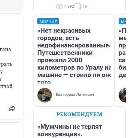
4 992
15
МНЕНИЕ
МНЕНИ
«Нет некрасивых
«Поку
городов, есть
мешке
недофинансированные».
предп
гана
Путешественники
расска
проехали 2000
самом
ирать.
километров по Уралу на
бизне
ху
машине — стоило ли оно
дешев
е
того
олной
Екатерина Литкевич
РЕКОМЕНДУЕМ
«Мужчины не терпят
конкуренции».