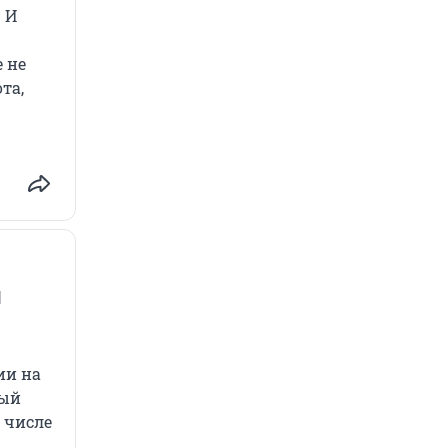
 И
 не
та,
и
ии на
ный
 числе