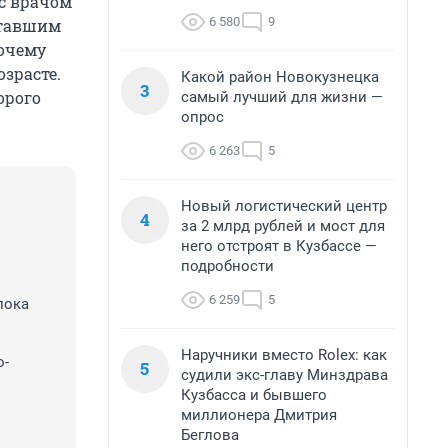
с врачом
6 580
9
отавшим
почему
зрасте.
Какой район Новокузнецка
3
орого
самый лучший для жизни —
опрос
6 263
5
Новый логистический центр
4
за 2 млрд рублей и мост для
него отстроят в Кузбассе —
подробности
6 259
5
пока
Наручники вместо Rolex: как
о-
5
судили экс-главу Минздрава
Кузбасса и бывшего
миллионера Дмитрия
Беглова