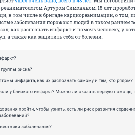
Артист
ушел очень рано, всего в 48 лет
. Мы поговорили 
-реаниматологом Артуром Симоняном, 18 лет прораб
щи, в том числе в бригаде кардиореанимации, о том, 
истые заболевания поражают людей в таком раннем во
ал, как распознать инфаркт и помочь человеку, у кот
п, а также как защитить себя от болезни.
нфаркт?
 группы риска?
томы инфаркта, как их распознать самому и тем, кто рядом?
 если у близкого инфаркт? Можно ли оказать первую помощь, 
ования пройти, чтобы узнать, есть ли риск развития сердечн
заболеваний?
двестники заболевания?