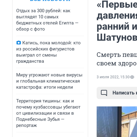
«Первые
Отдых за 300 рублей: как
давления
выглядят 10 самых
бюджетных отелей Египта —
ранний и
обзор с фото
Шатуно
Катись, пока молодой: кто
из российских фигуристов
Смерть певц
выиграл от смены
гражданства
своем здоро
Миру угрожают новые вирусы
3 июля 2022, 15:30
и глобальная климатическая
катастрофа: итоги недели
Написать
Территория тишины: как и
почему кузбассовцы убегают
от цивилизации и связи в
Поднебесные Зубья —
репортаж