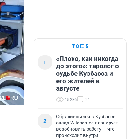
ТОП 5
«Плохо, как никогда
1
до этого»: таролог о
судьбе Кузбасса и
его жителей в
августе
15 236
24
Обрушившийся в Кузбассе
2
склад Wildberries планирует
возобновить работу — что
происходит внутри