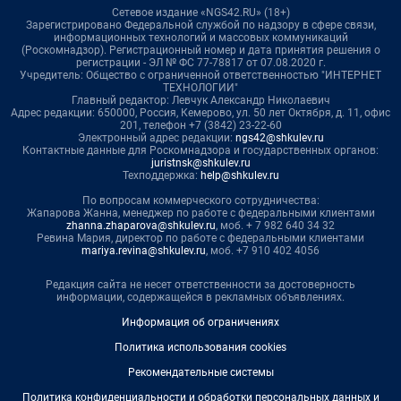
Сетевое издание «NGS42.RU» (18+)
Зарегистрировано Федеральной службой по надзору в сфере связи,
информационных технологий и массовых коммуникаций
(Роскомнадзор). Регистрационный номер и дата принятия решения о
регистрации - ЭЛ № ФС 77-78817 от 07.08.2020 г.
Учредитель: Общество с ограниченной ответственностью "ИНТЕРНЕТ
ТЕХНОЛОГИИ"
Главный редактор: Левчук Александр Николаевич
Адрес редакции: 650000, Россия, Кемерово, ул. 50 лет Октября, д. 11, офис
201, телефон +7 (3842) 23-22-60
Электронный адрес редакции:
ngs42@shkulev.ru
Контактные данные для Роскомнадзора и государственных органов:
juristnsk@shkulev.ru
Техподдержка:
help@shkulev.ru
По вопросам коммерческого сотрудничества:
Жапарова Жанна, менеджер по работе с федеральными клиентами
zhanna.zhaparova@shkulev.ru
, моб. + 7 982 640 34 32
Ревина Мария, директор по работе с федеральными клиентами
mariya.revina@shkulev.ru
, моб. +7 910 402 4056
Редакция сайта не несет ответственности за достоверность
информации, содержащейся в рекламных объявлениях.
Информация об ограничениях
Политика использования cookies
Рекомендательные системы
Политика конфиденциальности и обработки персональных данных и