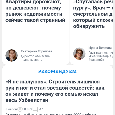
Квартиры дорожают,
«Спуталась речь
но дешевеют: почему
пургу». Врач — о
рынок недвижимости
смертельном ди
сейчас такой странный
который сложн
обнаружить
Ирина Волкова
Екатерина Торопова
Главврач клиник
директор агентства
«Реабилитация д
недвижимости
Волковой»
РЕКОМЕНДУЕМ
«Я не жалуюсь». Строитель лишился
рук и ног и стал звездой соцсетей: как
он живет и почему его семью искал
весь Узбекистан
8 часов
8 832
47