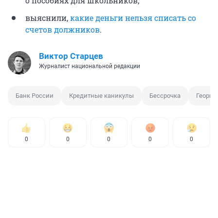
о пособиях для школьников;
выяснили,
какие деньги нельзя списать со
счетов должников
.
Виктор Старцев
Журналист национальной редакции
Банк России
Кредитные каникулы
Бессрочка
Георги
0
0
0
0
0