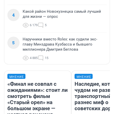
Какой район Новокузнецка самый лучший
4
для жизни — опрос
6 179
5
Наручники вместо Rolex: как судили экс-
5
главу Минздрава Кузбасса и бывшего
миллионера Дмитрия Беглова
4 885
15
МНЕНИЕ
МНЕНИЕ
«Финал не совпал с
Наследие, кото
ожиданиями»: стоит ли
чудом не разва
смотреть фильм
транспортный 
«Старый орел» на
разнес миф о 
большом экране —
советских доро