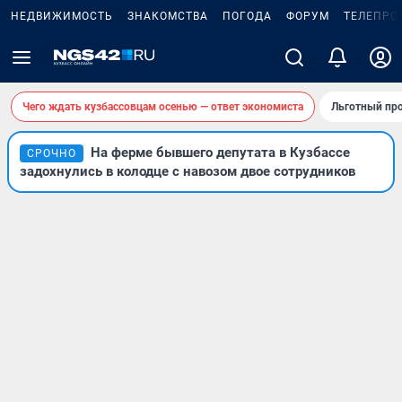
НЕДВИЖИМОСТЬ
ЗНАКОМСТВА
ПОГОДА
ФОРУМ
ТЕЛЕПРО
Чего ждать кузбассовцам осенью — ответ экономиста
Льготный про
На ферме бывшего депутата в Кузбассе
СРОЧНО
задохнулись в колодце с навозом двое сотрудников