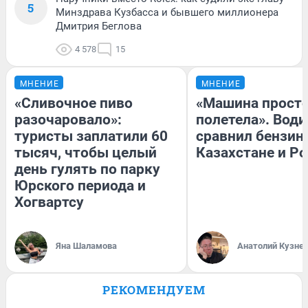
5
Минздрава Кузбасса и бывшего миллионера
Дмитрия Беглова
4 578
15
МНЕНИЕ
МНЕНИЕ
«Сливочное пиво
«Машина прост
разочаровало»:
полетела». Води
туристы заплатили 60
сравнил бензин
тысяч, чтобы целый
Казахстане и Р
день гулять по парку
Юрского периода и
Хогвартсу
Яна Шаламова
Анатолий Кузне
РЕКОМЕНДУЕМ