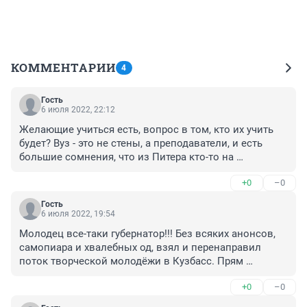
КОММЕНТАРИИ
4
Гость
6 июля 2022, 22:12
Желающие учиться есть, вопрос в том, кто их учить 
будет? Вуз - это не стены, а преподаватели, и есть 
большие сомнения, что из Питера кто-то на 
периферию, ещё и не с самыми лучшими 
+0
–0
показателями, поедет.
Гость
6 июля 2022, 19:54
Молодец все-таки губернатор!!! Без всяких анонсов, 
самопиара и хвалебных од, взял и перенаправил 
поток творческой молодёжи в Кузбасс. Прям 
молодец! Очень умный и достойный ход. Конечно 
+0
–0
Тулееву проще было популярность завоёвывать. Все 
пенсии поднимал, проезд бесплатные пенсионерам 