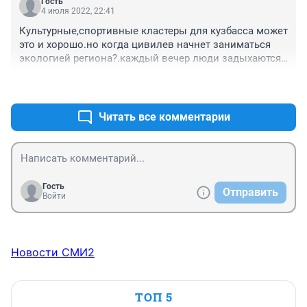
Гость
обеспечивая. А за чей счёт? Законы физики никто не 
4 июля 2022, 22:41
отменял. Если где-то прибыло, значит где-то убыло. 
Культурные,спортивные кластеры для кузбасса может 
Вот и остались в угольном крае одни пенсионеры!!! 
это и хорошо.но когда цивилев начнет заниматься 
Сейчас Цивилев очень много делает для молодёжи, 
экологией региона?.каждый вечер люди задыхаются 
на перспективу. Глядишь, и сможет остановить отток 
от дыма грэс,мусорных свалок,выбросов химических 
молодых, творческих, инициативы людей.
+0
–0
заводов.куда смотрит прокуратура?правильно,что 
люди требуют отставки цивилева
Читать все комментарии
Гость
Отправить
Войти
Новости СМИ2
ТОП 5