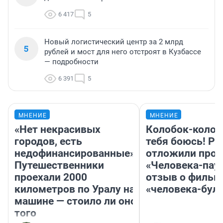
6 417
5
Новый логистический центр за 2 млрд
5
рублей и мост для него отстроят в Кузбассе
— подробности
6 391
5
МНЕНИЕ
МНЕНИЕ
«Нет некрасивых
Колобок-колобо
городов, есть
тебя боюсь! Ра
недофинансированные».
отложили прок
Путешественники
«Человека-пау
проехали 2000
отзыв о фильм
километров по Уралу на
«человека-бул
машине — стоило ли оно
того