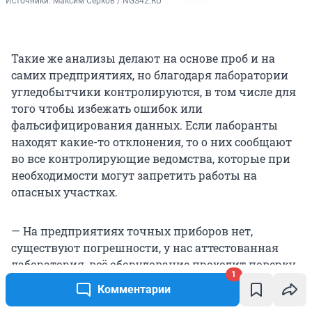
Источники: 
Максим Серков / NGS42.RU
Такие же анализы делают на основе проб и на
самих предприятиях, но благодаря лаборатории
угледобытчики контролируются, в том числе для
того чтобы избежать ошибок или
фальсифицирования данных. Если лаборанты
находят какие-то отклонения, то о них сообщают
во все контролирующие ведомства, которые при
необходимости могут запретить работы на
опасных участках.
— На предприятиях точных приборов нет,
существуют погрешности, у нас аттестованная
лаборатория, всё оборудование проходит поверку.
1
В каждом отряде нашего региона есть своя
Комментарии
лаборатория, куда угольщики привозят пробы, —