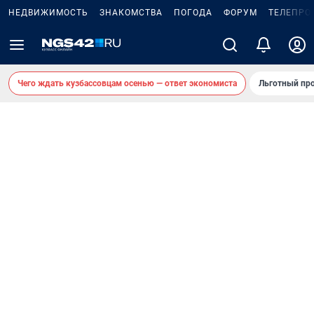
НЕДВИЖИМОСТЬ
ЗНАКОМСТВА
ПОГОДА
ФОРУМ
ТЕЛЕПРО
Чего ждать кузбассовцам осенью — ответ экономиста
Льготный про