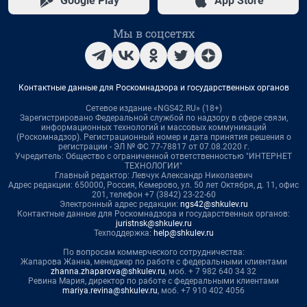
Google Play
App Store
Мы в соцсетях
Контактные данные для Роскомнадзора и государственных органов
Сетевое издание «NGS42.RU» (18+)
Зарегистрировано Федеральной службой по надзору в сфере связи,
информационных технологий и массовых коммуникаций
(Роскомнадзор). Регистрационный номер и дата принятия решения о
регистрации - ЭЛ № ФС 77-78817 от 07.08.2020 г.
Учредитель: Общество с ограниченной ответственностью "ИНТЕРНЕТ
ТЕХНОЛОГИИ"
Главный редактор: Левчук Александр Николаевич
Адрес редакции: 650000, Россия, Кемерово, ул. 50 лет Октября, д. 11, офис
201, телефон +7 (3842) 23-22-60
Электронный адрес редакции:
ngs42@shkulev.ru
Контактные данные для Роскомнадзора и государственных органов:
juristnsk@shkulev.ru
Техподдержка:
help@shkulev.ru
По вопросам коммерческого сотрудничества:
Жапарова Жанна, менеджер по работе с федеральными клиентами
zhanna.zhaparova@shkulev.ru
, моб. + 7 982 640 34 32
Ревина Мария, директор по работе с федеральными клиентами
mariya.revina@shkulev.ru
, моб. +7 910 402 4056