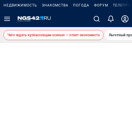
НЕДВИЖИМОСТЬ
ЗНАКОМСТВА
ПОГОДА
ФОРУМ
ТЕЛЕПРО
Чего ждать кузбассовцам осенью — ответ экономиста
Льготный про