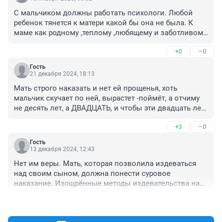
С мальчиком должны работать психологи. Любой 
ребенок тянется к матери какой бы она не была. К 
маме как родному ,теплому ,любящему и заботливому 
человеку. В данном случае его мать небезопасна для 
+0
–0
мальчика, ребёнок не осознает это. И возвращать её 
к детям опасно.
Гость
21 декабря 2024, 18:13
Мать строго наказать и нет ей прощенья, хоть 
мальчик скучает по ней, вырастет -поймёт, а отчиму 
не десять лет, а ДВАДЦАТЬ, и чтобы эти двадцать лет, 
каждый день его в камере так же "воспитывали".
+3
–0
Гость
13 декабря 2024, 12:43
Нет им веры. Мать, которая позволила издеваться 
над своим сыном, должна понести суровое 
наказание. Изощрённые методы издевательства над 
мальчиком в присутствии ее самой это просто в 
+4
–0
голове нормального человека не укладывается. 
Пусть сидят, всем спокойнее. А мальчику скорейшего 