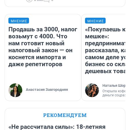
МНЕНИЕ
МНЕНИЕ
Продашь за 3000, налог
«Покупаешь ко
возьмут с 4000. Что
мешке»:
нам готовит новый
предпринимат
налоговый закон — он
рассказала, как
коснется импорта и
самом деле ус
даже репетиторов
бизнес со скл
дешевых това
Наталья Шорох
Анастасия Завгородняя
Открыла кофейн
деньги соцразв
РЕКОМЕНДУЕМ
«Не рассчитала силы»: 18-летняя