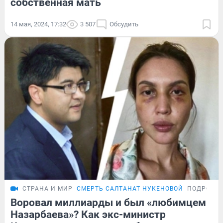
собственная мать
14 мая, 2024, 17:32
3 507
Обсудить
СТРАНА И МИР
СМЕРТЬ САЛТАНАТ НУКЕНОВОЙ
ПОДРОБН
Воровал миллиарды и был «любимцем
Назарбаева»? Как экс-министр