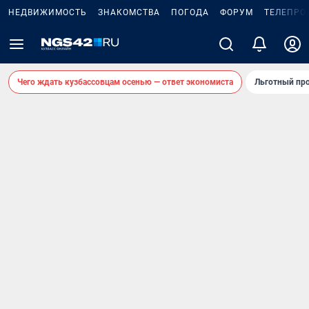
НЕДВИЖИМОСТЬ
ЗНАКОМСТВА
ПОГОДА
ФОРУМ
ТЕЛЕПРО
Чего ждать кузбассовцам осенью — ответ экономиста
Льготный про