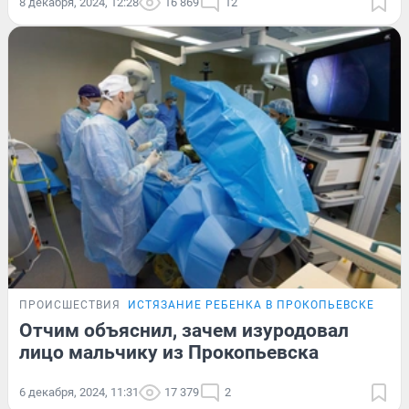
8 декабря, 2024, 12:28
16 869
12
ПРОИСШЕСТВИЯ
ИСТЯЗАНИЕ РЕБЕНКА В ПРОКОПЬЕВСКЕ
ЭКС
Отчим объяснил, зачем изуродовал
лицо мальчику из Прокопьевска
6 декабря, 2024, 11:31
17 379
2