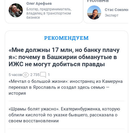
Нолана
Олег Арефьев
Блогер, предприниматель,
Стас Соколов
владелец в транспортном
Эксперт
бизнесе
РЕКОМЕНДУЕМ
«Мне должны 17 млн, но банку плачу
я»: почему в Башкирии обманутые в
ИЖС не могут добиться правды
5 часов
2 735
1
«Мечтал о большой жизни»: иностранец из Камеруна
переехал в Ярославль и создал здесь семью —
история
«Шрамы болят ужасно». Екатеринбурженка, которую
облили кислотой по указке бывшего, рассказала о
своем восстановлении