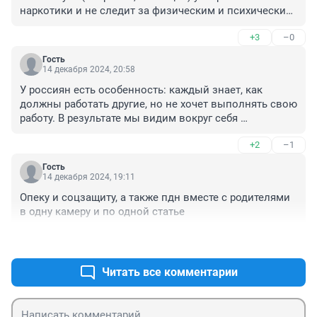
наркотики и не следит за физическим и психическим 
состоянием ребенка, не выполняет назначения 
+3
–0
врачей. Документы, подтверждающие данный факт, 
приложила к заявлению. Детское пособие с самого 
Гость
рождения ребенка тратит не по назначению. 

14 декабря 2024, 20:58
 У ребенка нет игрушек. Одеваю ребенка полностью я. 

У россиян есть особенность: каждый знает, как 
 Мать ребенка меняет адреса проживания и детские 
должны работать другие, но не хочет выполнять свою 
сады. Поводом написания заявления послужило то ( 
работу. В результате мы видим вокруг себя 
я знала, что она длительно употребляет марихуанну), 
безответственность и разгильдяйство. То, что 
что воспитатель сообщила мне, что мать "приводит 
+2
–1
случилось, можно отнести к этому...
ребенка в неадекватном состоянии, что ребенок 
вечно голодный, отбирает еду у детей." 
Гость
14 декабря 2024, 19:11
Биологического отца ребенка воспитатели также 
видели в неадекватном состоянии. 

Опеку и соцзащиту, а также пдн вместе с родителями 
Ответ на свое заявление еще не получила, месячный 
в одну камеру и по одной статье
срок рассмотрения заявления истекает 22 ноября.

Предполагаю (есть основания) , что ответ будет такой 
+1
–0
- " все в семье хорошо".
Читать все комментарии