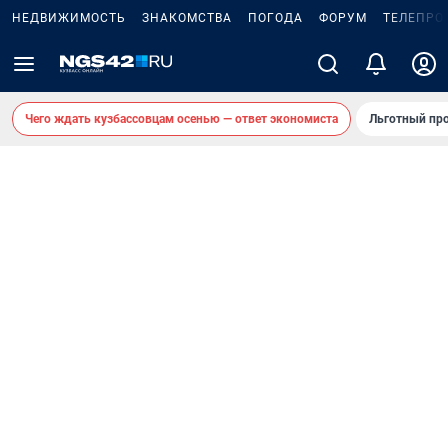
НЕДВИЖИМОСТЬ
ЗНАКОМСТВА
ПОГОДА
ФОРУМ
ТЕЛЕПРО
Чего ждать кузбассовцам осенью — ответ экономиста
Льготный про