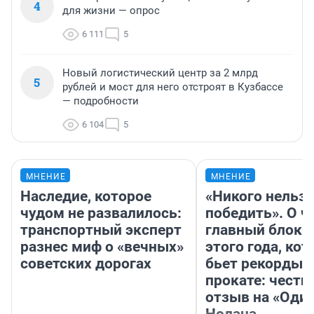
4
для жизни — опрос
6 111
5
Новый логистический центр за 2 млрд
5
рублей и мост для него отстроят в Кузбассе
— подробности
6 104
5
МНЕНИЕ
МНЕНИЕ
Наследие, которое
«Никого нельз
чудом не развалилось:
победить». О ч
транспортный эксперт
главный блокб
разнес миф о «вечных»
этого года, ко
советских дорогах
бьет рекорды 
прокате: честн
отзыв на «Оди