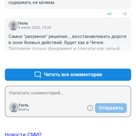
содержать не можем.
+0
–0
Гость
4 июля 2022, 14:39
Самое "разумное" решение....восстанавливать дороги 
в зоне боевых действий. Будет как в Чечне. 
Заложили только фундамент и списали как целый 
дом.А где дом?А его разбомбили. Вы сначала 
+0
–1
дождитесь когда этот кошмар закончится. 
Помощнички. А там конца и края еще не видно. Пока 
там воюют, у себя хоть сделайте дороги.
Читать все комментарии
Гость
Отправить
Войти
Новости СМИ2