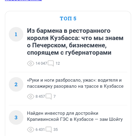
ТОП 5
Из бармена в ресторанного
1
короля Кузбасса: что мы знаем
о Печерском, бизнесмене,
спорящем с губернаторами
14 047
12
«Руки и ноги разбросало, ужас»: водителя и
2
пассажирку разорвало на трассе в Кузбассе
8 457
7
Найден инвестор для достройки
3
Крапивинской ГЭС в Кузбассе — зам Шойгу
6 431
35