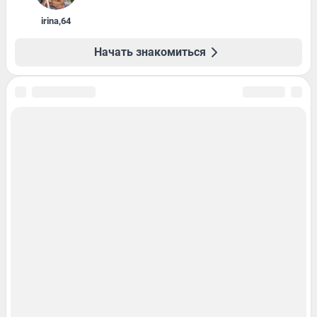
irina
,
64
Начать знакомиться