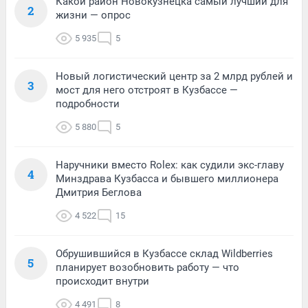
Какой район Новокузнецка самый лучший для
2
жизни — опрос
5 935
5
Новый логистический центр за 2 млрд рублей и
3
мост для него отстроят в Кузбассе —
подробности
5 880
5
Наручники вместо Rolex: как судили экс-главу
4
Минздрава Кузбасса и бывшего миллионера
Дмитрия Беглова
4 522
15
Обрушившийся в Кузбассе склад Wildberries
5
планирует возобновить работу — что
происходит внутри
4 491
8