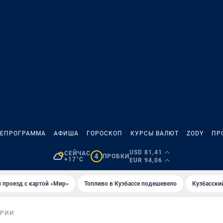
ЛЕПРОГРАММА
АФИША
ГОРОСКОП
КУРСЫ ВАЛЮТ
ZODY
ПР
USD 81,41
СЕЙЧАС
4
ПРОБКИ
+17°C
EUR 94,06
 проезд с картой «Мир»
Топливо в Кузбассе подешевело
Кузбасски
ОРИИ