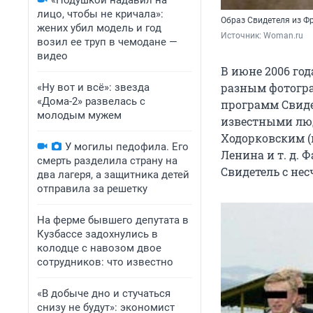
«Подушкой надавил на
лицо, чтобы не кричала»:
Образ Свидетеля из Ф
жених убил модель и год
Источник: 
Woman.ru
возил ее труп в чемодане —
видео
В июне 2006 год
разным фотогр
«Ну вот и всё»: звезда
«Дома-2» развелась с
программ Свиде
молодым мужем
известными лю
Ходорковским (
У могилы педофила. Его
Ленина и т. д. 
смерть разделила страну на
Свидетель с не
два лагеря, а защитника детей
отправила за решетку
На ферме бывшего депутата в
Кузбассе задохнулись в
колодце с навозом двое
сотрудников: что известно
«В добыче дно и стучаться
снизу не будут»: экономист