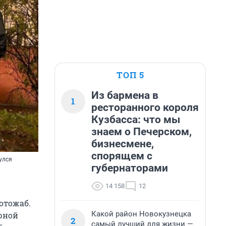
ТОП 5
Из бармена в
1
ресторанного короля
Кузбасса: что мы
знаем о Печерском,
бизнесмене,
спорящем с
улся
губернаторами
14 158
12
отожаб.
Какой район Новокузнецка
рной
2
самый лучший для жизни —