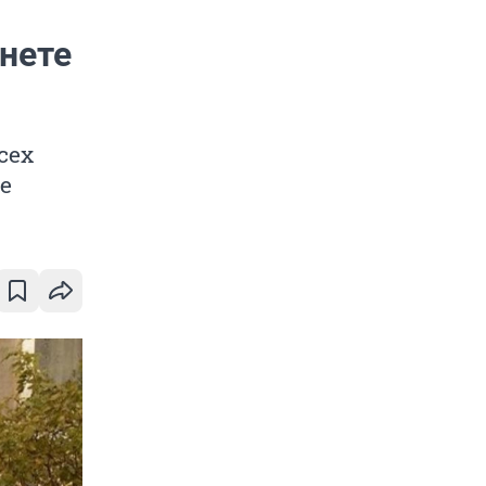
нете
сех
е