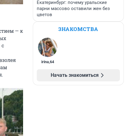
Екатеринбург: почему уральские
парни массово оставили жен без
цветов
ЗНАКОМСТВА
стием — к
ных
 с
взолея
irina
,
64
сам
я.
Начать знакомиться