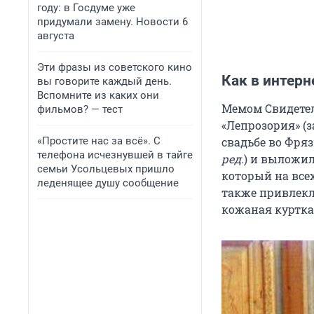
году: в Госдуме уже
придумали замену. Новости 6
августа
Эти фразы из советского кино
Как в интерн
вы говорите каждый день.
Вспомните из каких они
Мемом Свидетель
фильмов? — тест
«Лепрозория» (
свадьбе во Фряз
«Простите нас за всё». С
телефона исчезнувшей в тайге
ред.
) и выложил
семьи Усольцевых пришло
который на все
леденящее душу сообщение
также привлекл
кожаная куртка