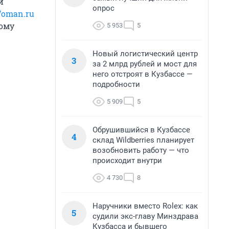
й
опрос
oman.ru
тому
5 953
5
Новый логистический центр
3
за 2 млрд рублей и мост для
него отстроят в Кузбассе —
подробности
5 909
5
Обрушившийся в Кузбассе
4
склад Wildberries планирует
возобновить работу — что
происходит внутри
4 730
8
Наручники вместо Rolex: как
5
судили экс-главу Минздрава
Кузбасса и бывшего