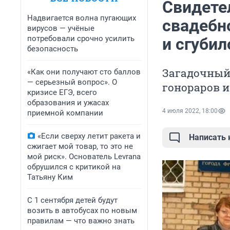
Свидетел
Надвигается волна пугающих
свадебн
вирусов — учёные
потребовали срочно усилить
и сгуби
безопасность
Загадочный 
«Как они получают сто баллов
— серьезный вопрос». О
гонораров и
кризисе ЕГЭ, всего
образования и ужасах
4 июля 2022, 18:00
приемной компании
«Если сверху летит ракета и
Написать
сжигает мой товар, то это не
мой риск». Основатель Levrana
обрушился с критикой на
Татьяну Ким
С 1 сентября детей будут
возить в автобусах по новым
правилам — что важно знать