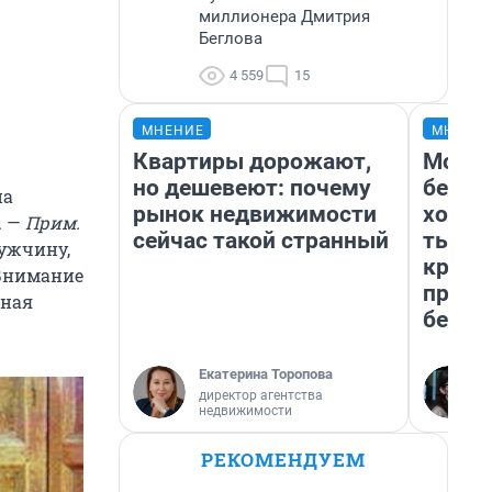
миллионера Дмитрия
Беглова
4 559
15
МНЕНИЕ
МНЕНИ
Квартиры дорожают,
Мой б
но дешевеют: почему
береж
на
рынок недвижимости
хотел
. —
Прим.
сейчас такой странный
тысяч
мужчину,
креди
 Внимание
приех
рная
безоп
Екатерина Торопова
директор агентства
недвижимости
РЕКОМЕНДУЕМ