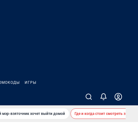
ОМОКОДЫ
ИГРЫ
й мэр-взяточник хочет выйти домой
Где и когда стоит смотреть звездоп