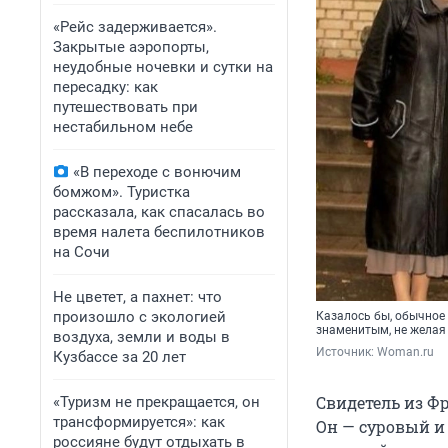
«Рейс задерживается».
Закрытые аэропорты,
неудобные ночевки и сутки на
пересадку: как
путешествовать при
нестабильном небе
«В переходе с вонючим
бомжом». Туристка
рассказала, как спасалась во
время налета беспилотников
на Сочи
Не цветет, а пахнет: что
произошло с экологией
Казалось бы, обычное
знаменитым, не желая
воздуха, земли и воды в
Источник: 
Woman.ru
Кузбассе за 20 лет
Свидетель из Ф
«Туризм не прекращается, он
трансформируется»: как
Он — суровый и
россияне будут отдыхать в