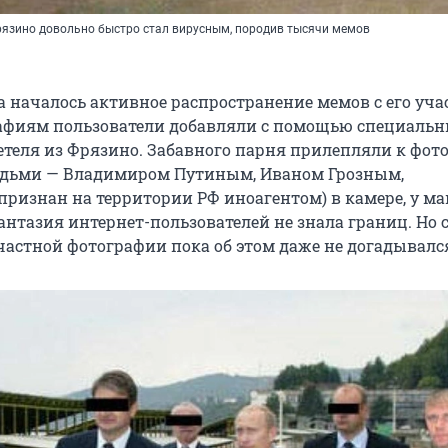
рязино довольно быстро стал вирусным, породив тысячи мемов
а началось активное распространение мемов с его уча
афиям пользователи добавляли с помощью специаль
теля из Фрязино. Забавного парня прилепляли к фото
дьми — Владимиром Путиным, Иваном Грозным,
признан на территории РФ иноагентом) в камере, у ма
Фантазия интернет-пользователей не знала границ. Но 
счастной фотографии пока об этом даже не догадывалс