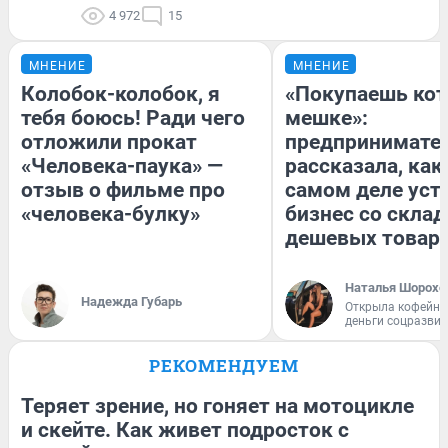
4 972
15
МНЕНИЕ
МНЕНИЕ
Колобок-колобок, я
«Покупаешь кот
тебя боюсь! Ради чего
мешке»:
отложили прокат
предпринимате
«Человека-паука» —
рассказала, как
отзыв о фильме про
самом деле уст
«человека-булку»
бизнес со скла
дешевых товар
Наталья Шорохо
Надежда Губарь
Открыла кофейну
деньги соцразви
РЕКОМЕНДУЕМ
Теряет зрение, но гоняет на мотоцикле
и скейте. Как живет подросток с