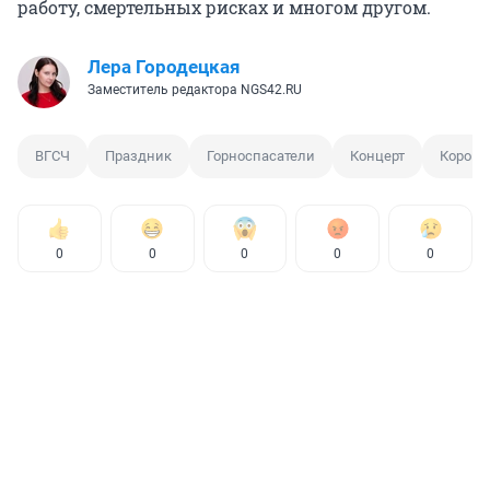
работу, смертельных рисках и многом другом.
Лера Городецкая
Заместитель редактора NGS42.RU
ВГСЧ
Праздник
Горноспасатели
Концерт
Корона
0
0
0
0
0