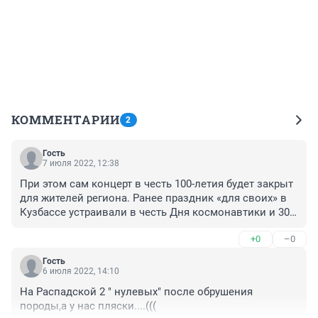
КОММЕНТАРИИ
2
Гость
7 июля 2022, 12:38
При этом сам концерт в честь 100-летия будет закрыт 
для жителей региона. Ранее праздник «для своих» в 
Кузбассе устраивали в честь Дня космонавтики и 300-
летия Кузбасса.

+0
–0
Как своими стали приезжие абсолютно не в теме 
Гость
региона? так то деньги из бюджета? Телегин сам в 
6 июля 2022, 14:10
шахте работал, но видимо плохое быстро забывается, 
На Распадской 2 " нулевых" после обрушения 
пора обновить память.

породы,а у нас пляски....(((