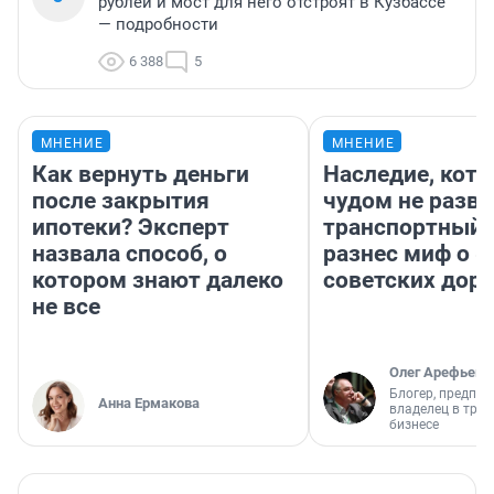
рублей и мост для него отстроят в Кузбассе
— подробности
6 388
5
МНЕНИЕ
МНЕНИЕ
Как вернуть деньги
Наследие, кото
после закрытия
чудом не разва
ипотеки? Эксперт
транспортный 
назвала способ, о
разнес миф о 
котором знают далеко
советских доро
не все
Олег Арефьев
Блогер, предпри
Анна Ермакова
владелец в тра
бизнесе