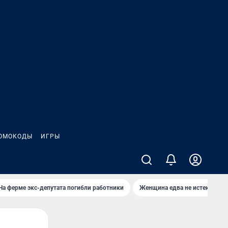
ОМОКОДЫ
ИГРЫ
На ферме экс-депутата погибли работники
Женщина едва не истекла кро