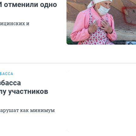
И отменили одно
дицинских и
ЗБАССА
збасса
лу участников
 нарушат как минимум