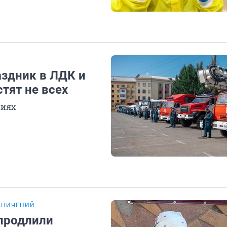
аздник в ЛДК и
тят не всех
ниях
АНИЧЕНИЙ
 продлили