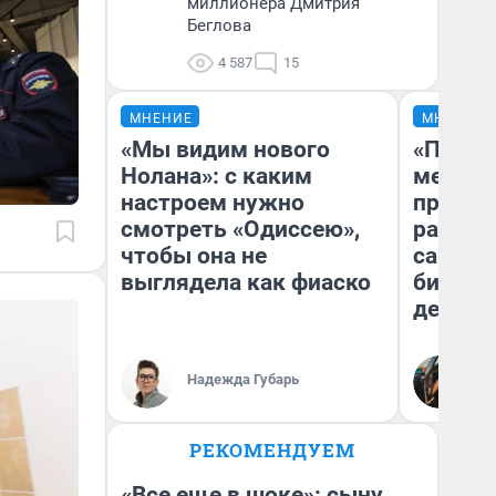
миллионера Дмитрия
Беглова
4 587
15
МНЕНИЕ
МНЕНИЕ
«Мы видим нового
«Покуп
Нолана»: с каким
мешке»
настроем нужно
предпр
смотреть «Одиссею»,
рассказ
чтобы она не
самом 
выглядела как фиаско
бизнес
дешевы
На
Надежда Губарь
От
де
РЕКОМЕНДУЕМ
«Все еще в шоке»: сыну