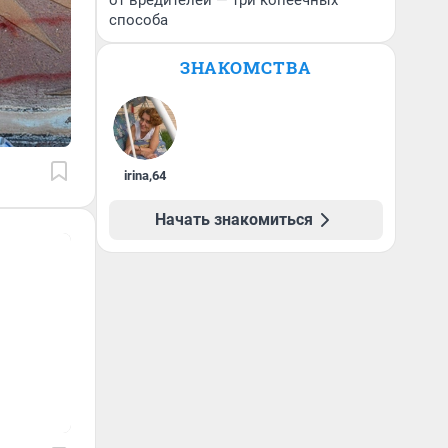
от вредителей — три копеечных
способа
ЗНАКОМСТВА
irina
,
64
Начать знакомиться