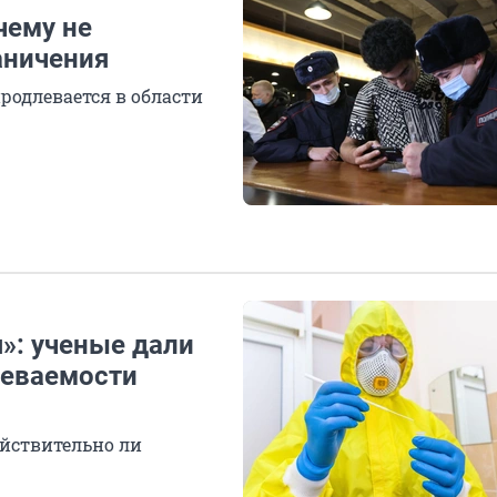
чему не
аничения
одлевается в области
»: ученые дали
леваемости
ействительно ли