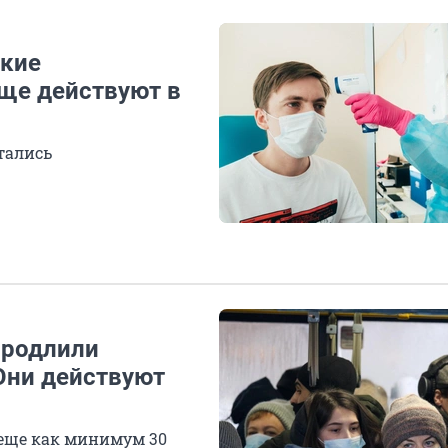
акие
ще действуют в
тались
продлили
Они действуют
еще как минимум 30