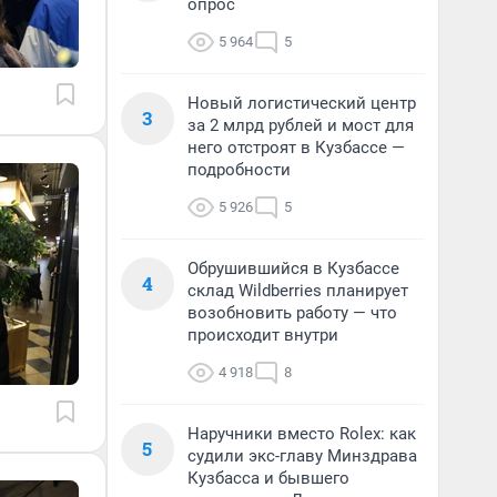
опрос
5 964
5
Новый логистический центр
3
за 2 млрд рублей и мост для
него отстроят в Кузбассе —
подробности
5 926
5
Обрушившийся в Кузбассе
4
склад Wildberries планирует
возобновить работу — что
происходит внутри
4 918
8
Наручники вместо Rolex: как
5
судили экс-главу Минздрава
Кузбасса и бывшего