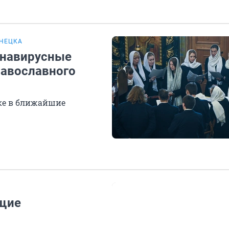
ЗНЕЦКА
онавирусные
равославного
цке в ближайшие
ющие