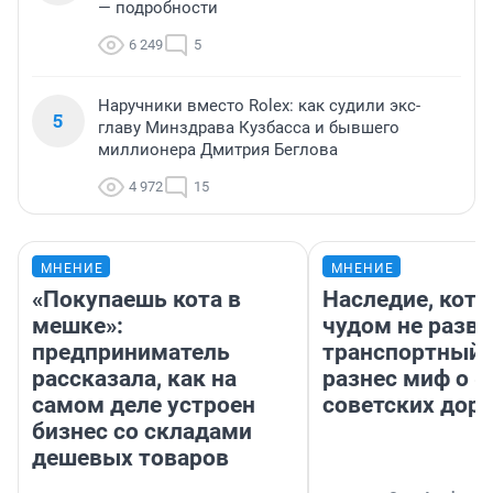
— подробности
6 249
5
Наручники вместо Rolex: как судили экс-
5
главу Минздрава Кузбасса и бывшего
миллионера Дмитрия Беглова
4 972
15
МНЕНИЕ
МНЕНИЕ
«Покупаешь кота в
Наследие, кото
мешке»:
чудом не разва
предприниматель
транспортный 
рассказала, как на
разнес миф о 
самом деле устроен
советских доро
бизнес со складами
дешевых товаров