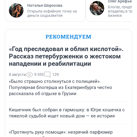
Олег Арефьев
Наталья Шорохова
Блогер, предпри
Открыла кофейную точку на
владелец в тра
деньги соцразвития
бизнесе
РЕКОМЕНДУЕМ
«Год преследовал и облил кислотой».
Рассказ петербурженки о жестоком
нападении и реабилитации
8 августа
9 555
129
«Было страшно столкнуться с полицией».
Популярная блогерша из Екатеринбурга честно
рассказала об отдыхе в Грузии
Кишечник был собран в гармошку: в Югре кошечка с
тяжелой судьбой ищет новый дом — ее история
«Протянуть руку помощи»: незрячий парфюмер