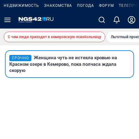
НЕДВИЖИМОСТЬ
ЗНАКОМСТВА
ПОГОДА
ФОРУМ
ТЕЛЕПРО
С чем люди приходят в кемеровскую психбольницу
Льготный проез
Женщина чуть не истекла кровью на
СРОЧНО
Красном озере в Кемерово, пока полчаса ждала
скорую