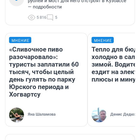
рублей и мост для него отстроят в Кузбассе
— подробности
5 816
5
МНЕНИЕ
МНЕНИЕ
«Сливочное пиво
Тепло для бюд
разочаровало»:
холодно в сало
туристы заплатили 60
зимой. Водител
тысяч, чтобы целый
ездит на элект
день гулять по парку
плюсы и мину
Юрского периода и
Хогвартсу
Яна Шаламова
Денис Дедюхи