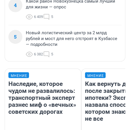
Какой район Новокузнецка самый лучший
4
для жизни — опрос
6 409
5
Новый логистический центр за 2 млрд
5
рублей и мост для него отстроят в Кузбассе
— подробности
6 382
5
МНЕНИЕ
МНЕНИЕ
Наследие, которое
Как вернуть де
чудом не развалилось:
после закрыти
транспортный эксперт
ипотеки? Эксп
разнес миф о «вечных»
назвала способ
советских дорогах
котором знают
не все